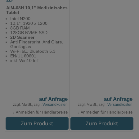
AIM-68H 10,1" Medizinisches
Tablet
Intel N200
10,1", 1920 x 1200
8GB RAM
128GB NVME SSD
2D Scanner
Anti Fingerprint, Anti Glare,
Gorillaglas
Wi-Fi 6E, Bluetooth 5.3
EN/UL 60601
inkl. Win10 IoT
auf Anfrage
auf Anfrage
zzgl. MwSt., zzgl.
Versandkosten
zzgl. MwSt., zzgl.
Versandkosten
→ Anmelden für Händlerpreise
→ Anmelden für Händlerpreise
Zum Produkt
Zum Produkt