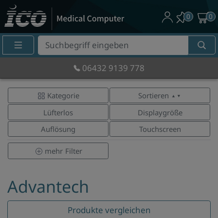
0
0
Suche
Eingabefeld
06432 9139 778
Kategorie
Sortieren
▲ ▼
Lüfterlos
Displaygröße
Auflösung
Touchscreen
mehr
Filter
Advantech
Produkte vergleichen