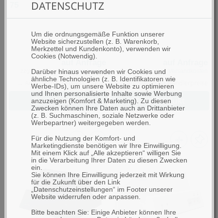
DATENSCHUTZ
75
Um die ordnungsgemäße Funktion unserer
Website sicherzustellen (z. B. Warenkorb,
Merkzettel und Kundenkonto), verwenden wir
Cookies (Notwendig).
auf Anfrage
auf Anfrage
zzgl. MwSt., zzgl.
Versandkosten
zzgl. MwSt., zzgl.
Versandkosten
Darüber hinaus verwenden wir Cookies und
ähnliche Technologien (z. B. Identifikatoren wie
→ Anmelden für Händlerpreise
→ Anmelden für Händlerpreise
Werbe-IDs), um unsere Website zu optimieren
und Ihnen personalisierte Inhalte sowie Werbung
Zum Produkt
Zum Produkt
anzuzeigen (Komfort & Marketing). Zu diesen
Zwecken können Ihre Daten auch an Drittanbieter
(z. B. Suchmaschinen, soziale Netzwerke oder
Werbepartner) weitergegeben werden.
Für die Nutzung der Komfort- und
Marketingdienste benötigen wir Ihre Einwilligung.
Mit einem Klick auf „Alle akzeptieren“ willigen Sie
in die Verarbeitung Ihrer Daten zu diesen Zwecken
ein.
Sie können Ihre Einwilligung jederzeit mit Wirkung
für die Zukunft über den Link
„Datenschutzeinstellungen“ im Footer unserer
Website widerrufen oder anpassen.
Bitte beachten Sie: Einige Anbieter können Ihre