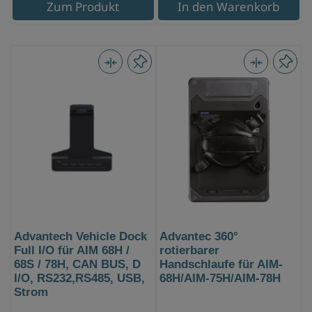
Zum Produkt
In den Warenkorb
Advantech Vehicle Dock
Advantec 360°
Full I/O für AIM 68H /
rotierbarer
68S / 78H, CAN BUS, D
Handschlaufe für AIM-
I/O, RS232,RS485, USB,
68H/AIM-75H/AIM-78H
Strom