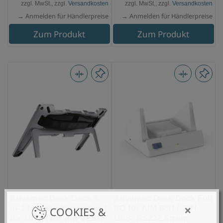
zzgl. MwSt., zzgl.
Versandkosten
zzgl. MwSt., zzgl.
Versandkosten
→ Anmelden für Händlerpreise
→ Anmelden für Händlerpreise
Zum Produkt
Zum Produkt
Advantec Desk Dock 3-
Advantec Desk Dock Full
×
in-1 Multifunktionsstand
I/O für AIM 68H / 78H,
COOKIES &
für MIT-W102 mit VESA
USB, RS232,Strom