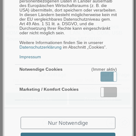
personenbezogenen Daten in Länder außerhalb
des Europäischen Wirtschaftsraums (z. B. die
USA) übermitteln, dort speichern oder verarbeiten.
In diesen Ländern besteht möglicherweise kein mit
der EU vergleichbares Datenschutzniveau gem.
Art 49 Abs. 1 S1 lit. a. DSGVO, und die
Advantec Desk Dock
Advantec Desk Dock
Durchsetzung Ihrer Rechte kann eingeschränkt
HDMI, DP, GLAN, USB,
LAN, VGA, COM, USB
oder nicht möglich sein.
Sound für AIM 89H
für MIT-W102
Weitere Informationen finden Sie in unserer
Datenschutzerklärung
im Abschnitt „Cookies“.
Impressum
Notwendige Cookies
(Immer aktiv)
auf Anfrage
auf Anfrage
Aktiv
Inaktiv
zzgl. MwSt., zzgl.
Versandkosten
zzgl. MwSt., zzgl.
Versandkosten
→ Anmelden für Händlerpreise
→ Anmelden für Händlerpreise
Marketing / Komfort Cookies
Aktiv
Inaktiv
Zum Produkt
Zum Produkt
Nur Notwendige