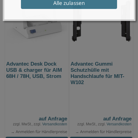
Alle zulassen
Advantec Desk Dock
Advantec Gummi
USB & charger für AIM
Schutzhülle mit
68H / 78H, USB, Strom
Handschlaufe für MIT-
W102
auf Anfrage
auf Anfrage
zzgl. MwSt., zzgl.
Versandkosten
zzgl. MwSt., zzgl.
Versandkosten
→ Anmelden für Händlerpreise
→ Anmelden für Händlerpreise