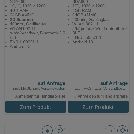
SDA660
SDA660
10,1", 1920 x 1200
10", 1920 x 1200
4GB RAM
4GB RAM
64GB eMMC
64GB eMMC
2D Scanner
400nits, Gorillaglas
400nits, Gorillaglas
WLAN 802.11
WLAN 802.11
a/b/g/n/ac/k/v/r, Bluetooth 5.0
a/b/g/n/ac/k/v/r, Bluetooth 5.0
BLE
BLE
EN/UL 60601-1
EN/UL 60601-1
Android 13
Android 13
auf Anfrage
auf Anfrage
zzgl. MwSt., zzgl.
Versandkosten
zzgl. MwSt., zzgl.
Versandkosten
→ Anmelden für Händlerpreise
→ Anmelden für Händlerpreise
Zum Produkt
Zum Produkt