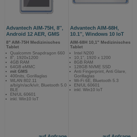
Advantech AIM-75H, 8'',
Advantech AIM-68H,
Android 12 AER, GMS
10.1'', Windows 10 IoT
8" AIM-75H Medizinisches
AIM-68H 10,1" Medizinisches
Tablet
Tablet
Qualcomm Snapdragon 660
Intel N200
8", 1920x1200
10,1", 1920 x 1200
4GB RAM
8GB RAM
64GB eMMC
128GB NVME SSD
mit GMS
Anti Fingerprint, Anti Glare,
400nits, Gorillaglas
Gorillaglas
WLAN 802.11
Wi-Fi 6E, Bluetooth 5.3
a/b/g/n/ac/k/v/r, Bluetooth 5.0
EN/UL 60601
BLE
inkl. Win10 IoT
EN/UL 60601
inkl. Win10 IoT
auf Anfrage
auf Anfrage