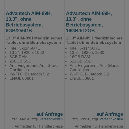
Advantech AIM-89H,
Advantech AIM-89H,
13.3'', ohne
13.3'', ohne
Betriebssystem,
Betriebssystem,
8GB/256GB
16GB/512GB
13,3" AIM-89H Medizinisches
13,3" AIM-89H Medizinisches
Tablet ohne Betriebssystem
Tablet ohne Betriebssystem
Intel i5-1145G7E
Intel i5-1145G7E
13,3", 1920 x 1080
13,3", 1920 x 1080
8GB RAM
16GB RAM
256GB SSD
512GB SSD
Anti Fingerprint, Anti Glare,
Anti Fingerprint, Anti Glare,
Gorillaglas
Gorillaglas
Wi-Fi 6, Bluetooth 5.2
Wi-Fi 6, Bluetooth 5.2
EN/UL 60601
EN/UL 60601
auf Anfrage
auf Anfrage
zzgl. MwSt., zzgl.
Versandkosten
zzgl. MwSt., zzgl.
Versandkosten
→ Anmelden für Händlerpreise
→ Anmelden für Händlerpreise