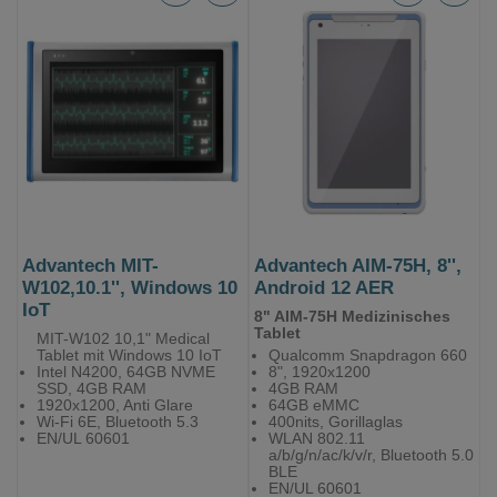
Advantech MIT-
Advantech AIM-75H, 8'',
W102,10.1'', Windows 10
Android 12 AER
IoT
8" AIM-75H Medizinisches
Tablet
MIT-W102 10,1" Medical
Tablet mit Windows 10 IoT
Qualcomm Snapdragon 660
Intel N4200, 64GB NVME
8", 1920x1200
SSD, 4GB RAM
4GB RAM
1920x1200, Anti Glare
64GB eMMC
Wi-Fi 6E, Bluetooth 5.3
400nits, Gorillaglas
EN/UL 60601
WLAN 802.11
a/b/g/n/ac/k/v/r, Bluetooth 5.0
BLE
EN/UL 60601