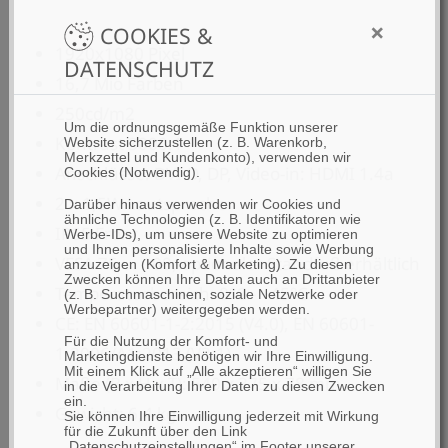
×
COOKIES &
1920x1080 Pixel
DATENSCHUTZ
16,7 Mio Farben
250cd/m2
Um die ordnungsgemäße Funktion unserer
Kontrast 3000:1
Website sicherzustellen (z. B. Warenkorb,
Merkzettel und Kundenkonto), verwenden wir
Anschlüsse: DVI-D, DP, Video-in: HDMI 1.4a
Cookies (Notwendig).
2 x 1,5W Lautsprecher
Darüber hinaus verwenden wir Cookies und
ähnliche Technologien (z. B. Identifikatoren wie
IP65 Front
Werbe-IDs), um unsere Website zu optimieren
und Ihnen personalisierte Inhalte sowie Werbung
VESA 75 u. 100, optionaler Standfuß erhältlich
anzuzeigen (Komfort & Marketing). Zu diesen
Zwecken können Ihre Daten auch an Drittanbieter
Temperaturbereich: 0°C - +45°C
(z. B. Suchmaschinen, soziale Netzwerke oder
Werbepartner) weitergegeben werden.
CE: EN 60601-1-2:2015 (V4.0), EN 60601-
Für die Nutzung der Komfort- und
1:2006/A1:2013 (V3.1)
Marketingdienste benötigen wir Ihre Einwilligung.
Mit einem Klick auf „Alle akzeptieren“ willigen Sie
Maße (B x H x T): 540 x 375 x 78 mm
in die Verarbeitung Ihrer Daten zu diesen Zwecken
ein.
Gewicht: 6,4 kg
Sie können Ihre Einwilligung jederzeit mit Wirkung
für die Zukunft über den Link
„Datenschutzeinstellungen“ im Footer unserer