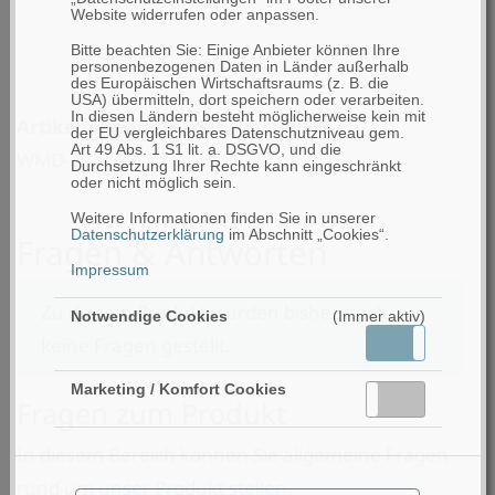
Website widerrufen oder anpassen.
Bitte beachten Sie: Einige Anbieter können Ihre
personenbezogenen Daten in Länder außerhalb
des Europäischen Wirtschaftsraums (z. B. die
USA) übermitteln, dort speichern oder verarbeiten.
In diesen Ländern besteht möglicherweise kein mit
Artikelnummer(n) des Herstellers
der EU vergleichbares Datenschutzniveau gem.
Art 49 Abs. 1 S1 lit. a. DSGVO, und die
WMD-223
Durchsetzung Ihrer Rechte kann eingeschränkt
oder nicht möglich sein.
Weitere Informationen finden Sie in unserer
Datenschutzerklärung
im Abschnitt „Cookies“.
Fragen & Antworten
Impressum
Zu diesem Produkt wurden bisher noch
Notwendige Cookies
(Immer aktiv)
keine Fragen gestellt.
Aktiv
Inaktiv
Marketing / Komfort Cookies
Aktiv
Inaktiv
Fragen zum Produkt
In diesem Bereich können Sie allgemeine Fragen
rund um unser Produkt stellen.