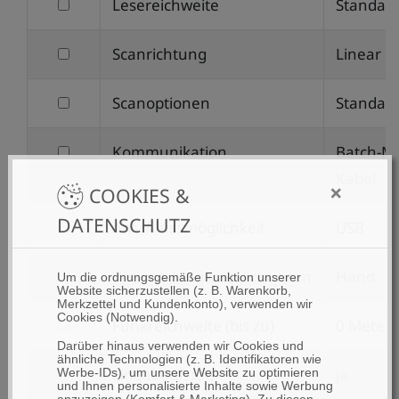
filtern
Lesereichweite
Standar
Scannereinheit
nach
filtern
Scanrichtung
Linear
Lesereichweite
nach
filtern
Scanoptionen
Standar
Scanrichtung
nach
filtern
Kommunikation
Batch-M
Scanoptionen
nach
Kabel
×
COOKIES &
Kommunikation
DATENSCHUTZ
filtern
Anschlussmöglichkeit
USB
nach
filtern
Verwendungsmöglichkeiten
Hand
Anschlussmöglichkeit
Um die ordnungsgemäße Funktion unserer
Website sicherzustellen (z. B. Warenkorb,
nach
Merkzettel und Kundenkonto), verwenden wir
Cookies (Notwendig).
filtern
Funkreichweite (bis zu)
0 Meter
Verwendungsmöglichkeiten
Darüber hinaus verwenden wir Cookies und
nach
ähnliche Technologien (z. B. Identifikatoren wie
filtern
Eingabetasten
ja
Werbe-IDs), um unsere Website zu optimieren
Funkreichweite
und Ihnen personalisierte Inhalte sowie Werbung