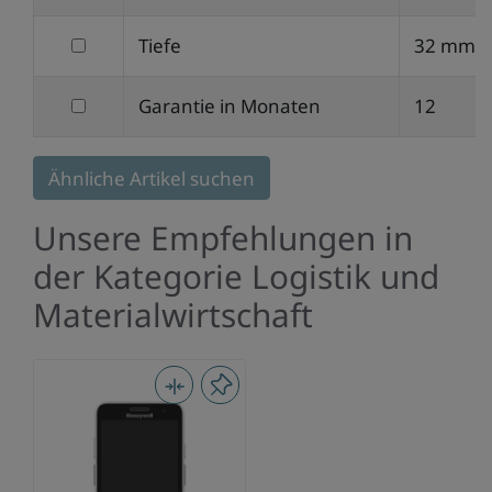
nach
filtern
Tiefe
32 mm
Höhe
nach
filtern
Garantie in Monaten
12
Tiefe
nach
Garantie
Ähnliche Artikel suchen
in
Unsere Empfehlungen in
Monaten
der Kategorie Logistik und
Materialwirtschaft