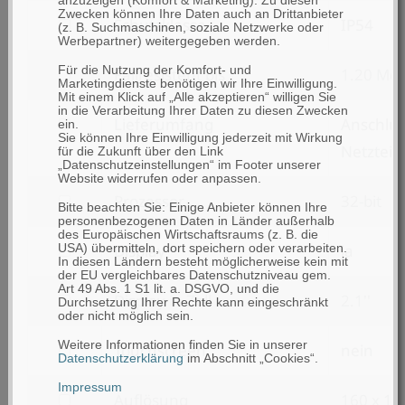
nach
anzuzeigen (Komfort & Marketing). Zu diesen
(bis
Zwecken können Ihre Daten auch an Drittanbieter
filtern
Schutzklasse
IP54
Eingabetasten
(z. B. Suchmaschinen, soziale Netzwerke oder
zu)
Werbepartner) weitergegeben werden.
nach
filtern
Für die Nutzung der Komfort- und
Fallresistent bis
1.20 Met
Schutzklasse
Marketingdienste benötigen wir Ihre Einwilligung.
nach
Mit einem Klick auf „Alle akzeptieren“ willigen Sie
in die Verarbeitung Ihrer Daten zu diesen Zwecken
filtern
Lieferumfang
Anschlus
Fallresistent
ein.
Sie können Ihre Einwilligung jederzeit mit Wirkung
nach
Netzteil,
bis
für die Zukunft über den Link
„Datenschutzeinstellungen“ im Footer unserer
Lieferumfang
Website widerrufen oder anpassen.
filtern
Prozessor
32-bit
Bitte beachten Sie: Einige Anbieter können Ihre
personenbezogenen Daten in Länder außerhalb
nach
des Europäischen Wirtschaftsraums (z. B. die
filtern
Display
ja
USA) übermitteln, dort speichern oder verarbeiten.
Prozessor
In diesen Ländern besteht möglicherweise kein mit
nach
der EU vergleichbares Datenschutzniveau gem.
Art 49 Abs. 1 S1 lit. a. DSGVO, und die
filtern
Display in Zoll
2.1''
Display
Durchsetzung Ihrer Rechte kann eingeschränkt
oder nicht möglich sein.
nach
Weitere Informationen finden Sie in unserer
filtern
Touchscreen
nein
Display
Datenschutzerklärung
im Abschnitt „Cookies“.
nach
in
Impressum
filtern
Auflösung
160 x 16
Touchscreen