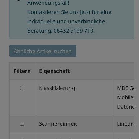
Anwendungsfall!
Kontaktieren Sie uns jetzt für eine
individuelle und unverbindliche
Beratung: 06432 9139 710.
Ähnliche Artikel suchen
Filtern
Eigenschaft
filtern
Klassifizierung
MDE Gerä
nach
Mobilen
Klassifizierung
Datener
filtern
Scannereinheit
Linear-I
nach