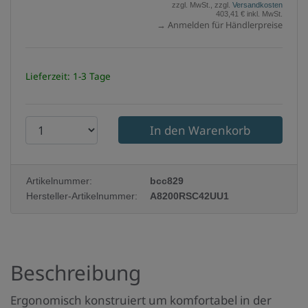
zzgl. MwSt., zzgl.
Versandkosten
403,41 € inkl. MwSt.
→ Anmelden für Händlerpreise
Lieferzeit: 1-3 Tage
P
r
o
Artikelnummer:
bcc829
d
Hersteller-Artikelnummer:
A8200RSC42UU1
u
k
t
Beschreibung
a
n
Ergonomisch konstruiert um komfortabel in der