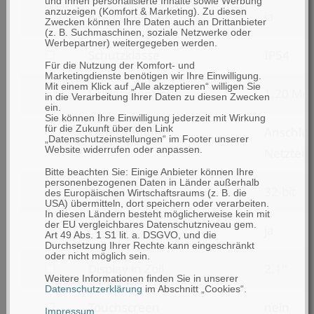
und Ihnen personalisierte Inhalte sowie Werbung
anzuzeigen (Komfort & Marketing). Zu diesen
filtern
Eingabetasten
ja
Funkreichweite
Zwecken können Ihre Daten auch an Drittanbieter
(z. B. Suchmaschinen, soziale Netzwerke oder
nach
(bis
Werbepartner) weitergegeben werden.
filtern
Schutzklasse
IP54
Eingabetasten
zu)
Für die Nutzung der Komfort- und
nach
Marketingdienste benötigen wir Ihre Einwilligung.
Mit einem Klick auf „Alle akzeptieren“ willigen Sie
filtern
Fallresistent bis
1.20 Met
Schutzklasse
in die Verarbeitung Ihrer Daten zu diesen Zwecken
ein.
nach
Sie können Ihre Einwilligung jederzeit mit Wirkung
für die Zukunft über den Link
filtern
Lieferumfang
Anschlus
Fallresistent
„Datenschutzeinstellungen“ im Footer unserer
Website widerrufen oder anpassen.
nach
Netzteil,
bis
Lieferumfang
Bitte beachten Sie: Einige Anbieter können Ihre
personenbezogenen Daten in Länder außerhalb
filtern
Prozessor
32-bit
des Europäischen Wirtschaftsraums (z. B. die
USA) übermitteln, dort speichern oder verarbeiten.
nach
In diesen Ländern besteht möglicherweise kein mit
der EU vergleichbares Datenschutzniveau gem.
filtern
Display
ja
Prozessor
Art 49 Abs. 1 S1 lit. a. DSGVO, und die
Durchsetzung Ihrer Rechte kann eingeschränkt
nach
oder nicht möglich sein.
filtern
Display in Zoll
2.1''
Display
Weitere Informationen finden Sie in unserer
nach
Datenschutzerklärung
im Abschnitt „Cookies“.
filtern
Touchscreen
nein
Display
Impressum