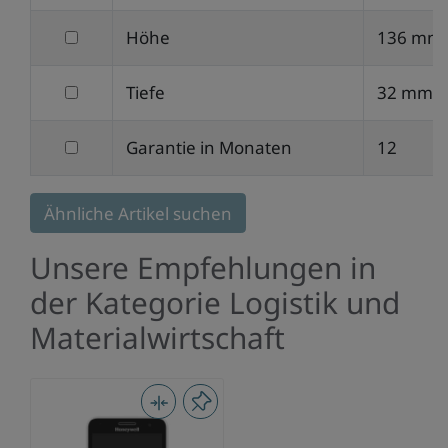
nach
filtern
Höhe
136 mm
Breite
nach
filtern
Tiefe
32 mm
Höhe
nach
filtern
Garantie in Monaten
12
Tiefe
nach
Garantie
Ähnliche Artikel suchen
in
Unsere Empfehlungen in
Monaten
der Kategorie Logistik und
Materialwirtschaft