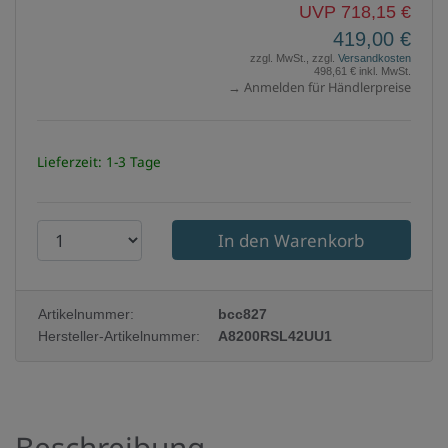
UVP 718,15 €
419,00 €
zzgl. MwSt., zzgl.
Versandkosten
498,61 € inkl. MwSt.
→ Anmelden für Händlerpreise
Lieferzeit: 1-3 Tage
P
r
o
Artikelnummer:
bcc827
d
Hersteller-Artikelnummer:
A8200RSL42UU1
u
k
t
Beschreibung
a