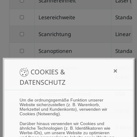
filtern
Scannereinheit
Laser (1
nach
filtern
Lesereichweite
Standar
Scannereinheit
nach
filtern
Scanrichtung
Linear
Lesereichweite
nach
filtern
Scanoptionen
Standar
Scanrichtung
nach
filtern
Kommunikation
Batch-M
Scanoptionen
×
COOKIES &
nach
Kabel
DATENSCHUTZ
Kommunikation
filtern
Anschlussmöglichkeit
USB
Um die ordnungsgemäße Funktion unserer
nach
Website sicherzustellen (z. B. Warenkorb,
filtern
Merkzettel und Kundenkonto), verwenden wir
Verwendungsmöglichkeiten
Hand
Anschlussmöglichkeit
Cookies (Notwendig).
nach
Darüber hinaus verwenden wir Cookies und
filtern
Funkreichweite (bis zu)
0 Meter
Verwendungsmöglichkeiten
ähnliche Technologien (z. B. Identifikatoren wie
Werbe-IDs), um unsere Website zu optimieren
nach