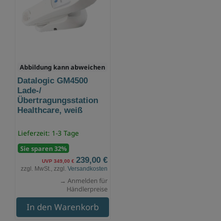
Abbildung kann abweichen
Datalogic GM4500
Lade-/
Übertragungsstation
Healthcare, weiß
Lieferzeit: 1-3 Tage
Sie sparen 32%
239,00 €
UVP 349,00 €
zzgl. MwSt., zzgl.
Versandkosten
→ Anmelden für
Händlerpreise
In den Warenkorb