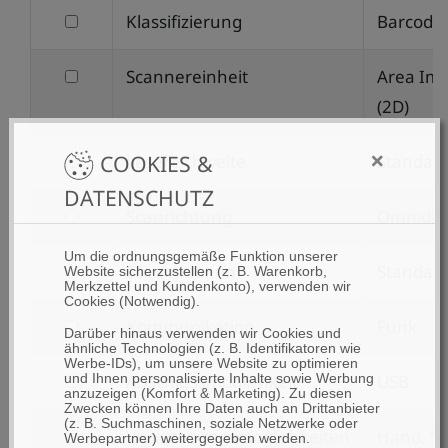
filtern
Klassifizierung
Barcode
nach
filtern
Scannereinheit
Area Im
Klassifizierung
nach
(2D)
Scannereinheit
×
filtern
COOKIES &
Lesereichweite
Standar
nach
DATENSCHUTZ
filtern
Scanrichtung
Omnidire
Lesereichweite
nach
Um die ordnungsgemäße Funktion unserer
filtern
Scanoptionen
Standar
Website sicherzustellen (z. B. Warenkorb,
Scanrichtung
Merkzettel und Kundenkonto), verwenden wir
nach
Cookies (Notwendig).
filtern
Kommunikation
Funk
Scanoptionen
Darüber hinaus verwenden wir Cookies und
ähnliche Technologien (z. B. Identifikatoren wie
nach
Werbe-IDs), um unsere Website zu optimieren
filtern
Anschlussmöglichkeit
USB
und Ihnen personalisierte Inhalte sowie Werbung
Kommunikation
anzuzeigen (Komfort & Marketing). Zu diesen
nach
Zwecken können Ihre Daten auch an Drittanbieter
(z. B. Suchmaschinen, soziale Netzwerke oder
filtern
Verwendungsmöglichkeiten
Hand, S
Anschlussmöglichkeit
Werbepartner) weitergegeben werden.