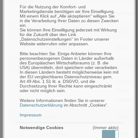
nach
Für die Nutzung der Komfort- und
Marketingdienste benötigen wir Ihre Einwilligung.
filtern
Funkreichweite (bis zu)
50 Mete
Verwendungsmöglichkeiten
Mit einem Klick auf „Alle akzeptieren“ willigen Sie
in die Verarbeitung Ihrer Daten zu diesen Zwecken
nach
ein.
filtern
Eingabetasten
nein
Sie können Ihre Einwilligung jederzeit mit Wirkung
Funkreichweite
für die Zukunft über den Link
nach
„Datenschutzeinstellungen“ im Footer unserer
(bis
Website widerrufen oder anpassen.
filtern
Schutzklasse
IP52
Eingabetasten
zu)
Bitte beachten Sie: Einige Anbieter können Ihre
nach
personenbezogenen Daten in Länder außerhalb
filtern
des Europäischen Wirtschaftsraums (z. B. die
Fallresistent bis
1.80 Met
Schutzklasse
USA) übermitteln, dort speichern oder verarbeiten.
nach
In diesen Ländern besteht möglicherweise kein mit
der EU vergleichbares Datenschutzniveau gem.
filtern
Lieferumfang
Anschlus
Fallresistent
Art 49 Abs. 1 S1 lit. a. DSGVO, und die
Durchsetzung Ihrer Rechte kann eingeschränkt
nach
Akku,
bis
oder nicht möglich sein.
Lieferumfang
Ladestat
Weitere Informationen finden Sie in unserer
Datenschutzerklärung
im Abschnitt „Cookies“.
Impressum
filtern
Display
nein
nach
Notwendige Cookies
(Immer aktiv)
filtern
Touchscreen
nein
Display
Aktiv
Inaktiv