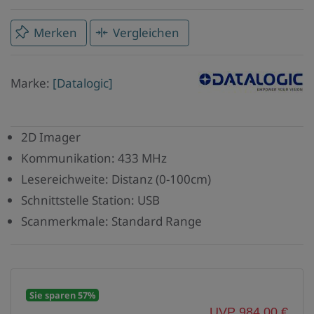
Merken
Vergleichen
Marke
Marke:
[Datalogic]
Datalogic
2D Imager
Kommunikation: 433 MHz
Lesereichweite: Distanz (0-100cm)
Schnittstelle Station: USB
Scanmerkmale: Standard Range
Sie sparen 57%
UVP 984,00 €