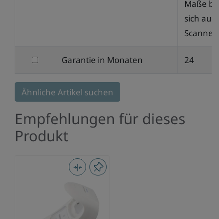
nach
Maße be
Weitere
sich auf
Informationen
Scanner
filtern
Garantie in Monaten
24
nach
Garantie
Ähnliche Artikel suchen
in
Empfehlungen für dieses
Monaten
Produkt