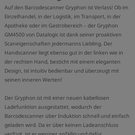
n
Auf den Barcodescanner Gryphon ist Verlass! Ob im
z
Einzelhandel, in der Logistik, im Transport, in der
a
Apotheke oder im Gastrobereich – der Gryphon
h
GM4500 von Datalogic ist dank seiner proaktiven
l
Scaneigenschaften jedermanns Liebling. Der
:
Handscanner liegt ebenso gut in der linken wie in
der rechten Hand, besticht mit einem eleganten
Design, ist intuitiv bedienbar und überzeugt mit
seinen inneren Werten!
Der Gryphon ist mit einer neuen kabellosen
Ladefunktion ausgestattet, wodurch der
Barcodescanner über Induktion schnell und einfach
geladen wird. Da er über keinen Ladeanschluss
verfügt, ist er weniger anfällig und dafür