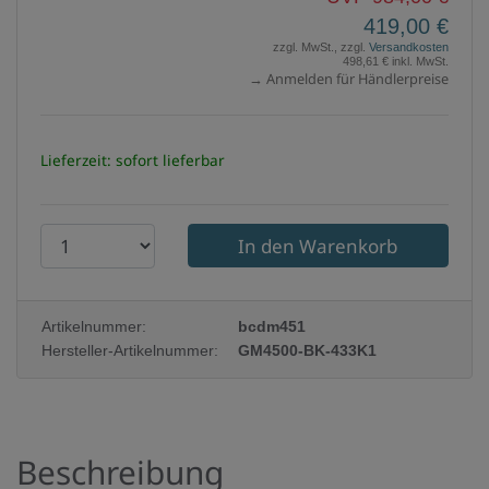
419,00 €
zzgl. MwSt., zzgl.
Versandkosten
498,61 € inkl. MwSt.
→ Anmelden für Händlerpreise
Lieferzeit: sofort lieferbar
P
r
o
Artikelnummer:
bcdm451
d
Hersteller-Artikelnummer:
GM4500-BK-433K1
u
k
t
Beschreibung
a