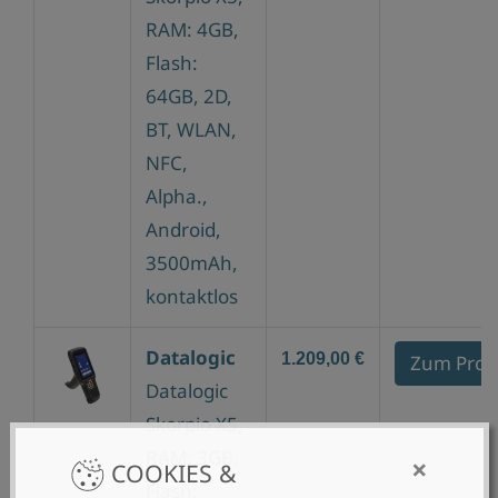
RAM: 4GB,
Flash:
64GB, 2D,
BT, WLAN,
NFC,
Alpha.,
Android,
3500mAh,
kontaktlos
Datalogic
1.209,00 €
Zum Prod
Datalogic
Skorpio X5,
RAM: 3GB,
×
COOKIES &
Flash: