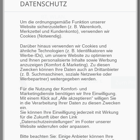
DATENSCHUTZ
32GB, 2D,
BT, WLAN,
Um die ordnungsgemäße Funktion unserer
NFC,
Website sicherzustellen (z. B. Warenkorb,
Merkzettel und Kundenkonto), verwenden wir
Alpha.,
Cookies (Notwendig).
Android,
Darüber hinaus verwenden wir Cookies und
ähnliche Technologien (z. B. Identifikatoren wie
6150mAh,
Werbe-IDs), um unsere Website zu optimieren
und Ihnen personalisierte Inhalte sowie Werbung
Gun
anzuzeigen (Komfort & Marketing). Zu diesen
Zwecken können Ihre Daten auch an Drittanbieter
(z. B. Suchmaschinen, soziale Netzwerke oder
Werbepartner) weitergegeben werden.
Datalogic
1.209,00 €
Zum Prod
Für die Nutzung der Komfort- und
Datalogic
Marketingdienste benötigen wir Ihre Einwilligung.
Mit einem Klick auf „Alle akzeptieren“ willigen Sie
Skorpio X5,
in die Verarbeitung Ihrer Daten zu diesen Zwecken
ein.
RAM: 4GB,
Sie können Ihre Einwilligung jederzeit mit Wirkung
für die Zukunft über den Link
Flash:
„Datenschutzeinstellungen“ im Footer unserer
Website widerrufen oder anpassen.
64GB, 2D,
Imager, BT,
Bitte beachten Sie: Einige Anbieter können Ihre