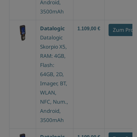
Android,
3500mAh
Datalogic
1.109,00 €
Zum Prod
Datalogic
Skorpio X5,
RAM: 4GB,
Flash:
64GB, 2D,
Imager, BT,
WLAN,
NFC, Num.,
Android,
3500mAh
Datalogic