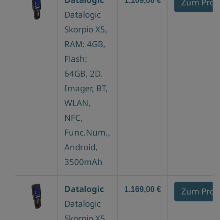
1.109,00 €
Zum Prod
Datalogic
Skorpio X5,
RAM: 4GB,
Flash:
64GB, 2D,
Imager, BT,
WLAN,
NFC,
Func.Num.,
Android,
3500mAh
Datalogic
1.169,00 €
Zum Prod
Datalogic
Skorpio X5,