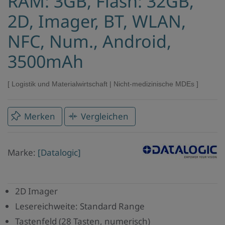
RAM: 3GB, Flash: 32GB,
2D, Imager, BT, WLAN,
NFC, Num., Android,
3500mAh
Logistik und Materialwirtschaft
|
Nicht-medizinische MDEs
Merken
Vergleichen
Marke
Marke:
[Datalogic]
Datalogic
2D Imager
Lesereichweite: Standard Range
Tastenfeld (28 Tasten, numerisch)