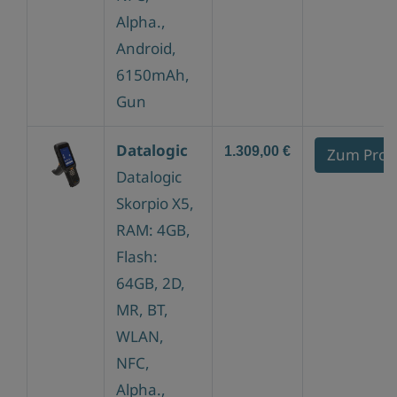
Alpha.,
Android,
6150mAh,
Gun
Datalogic
1.309,00 €
Zum Prod
Datalogic
Skorpio X5,
RAM: 4GB,
Flash:
64GB, 2D,
MR, BT,
WLAN,
NFC,
Alpha.,