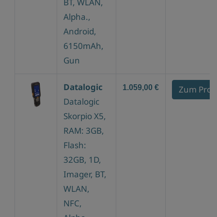
BT, WLAN,
Alpha.,
Android,
6150mAh,
Gun
Datalogic
1.059,00 €
Zum Prod
Datalogic
Skorpio X5,
RAM: 3GB,
Flash:
32GB, 1D,
Imager, BT,
WLAN,
NFC,