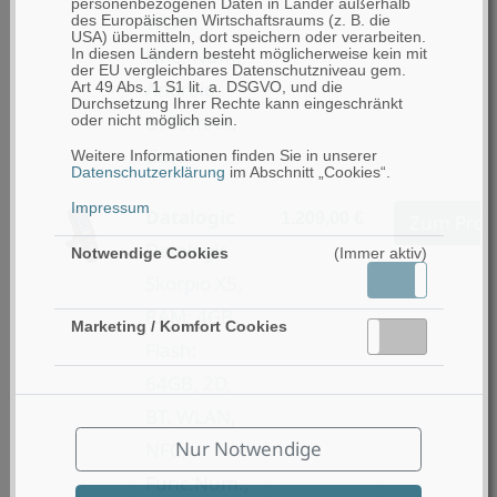
personenbezogenen Daten in Länder außerhalb
WLAN,
des Europäischen Wirtschaftsraums (z. B. die
USA) übermitteln, dort speichern oder verarbeiten.
NFC, Num.,
In diesen Ländern besteht möglicherweise kein mit
der EU vergleichbares Datenschutzniveau gem.
Android,
Art 49 Abs. 1 S1 lit. a. DSGVO, und die
Durchsetzung Ihrer Rechte kann eingeschränkt
6150mAh,
oder nicht möglich sein.
Gun
Weitere Informationen finden Sie in unserer
Datenschutzerklärung
im Abschnitt „Cookies“.
Impressum
Datalogic
1.209,00 €
Zum Prod
Datalogic
Notwendige Cookies
(Immer aktiv)
Skorpio X5,
Aktiv
Inaktiv
RAM: 4GB,
Marketing / Komfort Cookies
Aktiv
Inaktiv
Flash:
64GB, 2D,
BT, WLAN,
Nur Notwendige
NFC,
Func.Num.,