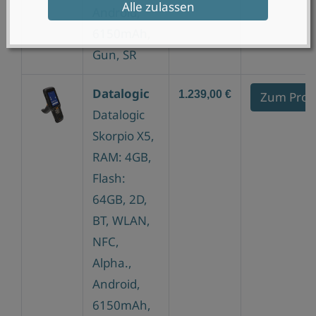
Alle zulassen
Android,
6150mAh,
Gun, SR
Datalogic
1.239,00 €
Zum Prod
Datalogic
Skorpio X5,
RAM: 4GB,
Flash:
64GB, 2D,
BT, WLAN,
NFC,
Alpha.,
Android,
6150mAh,