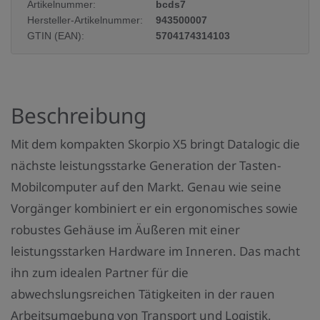
Artikelnummer:
bcds7
d
Hersteller-Artikelnummer:
943500007
u
GTIN (EAN):
5704174314103
k
t
a
Beschreibung
n
z
Mit dem kompakten Skorpio X5 bringt Datalogic die
a
nächste leistungsstarke Generation der Tasten-
h
Mobilcomputer auf den Markt. Genau wie seine
l
Vorgänger kombiniert er ein ergonomisches sowie
:
robustes Gehäuse im Äußeren mit einer
leistungsstarken Hardware im Inneren. Das macht
ihn zum idealen Partner für die
abwechslungsreichen Tätigkeiten in der rauen
Arbeitsumgebung von Transport und Logistik,