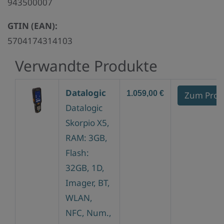
943500007
GTIN (EAN):
5704174314103
Verwandte Produkte
Datalogic
1.059,00 €
Zum Prod
Datalogic
Skorpio X5,
RAM: 3GB,
Flash:
32GB, 1D,
Imager, BT,
WLAN,
NFC, Num.,