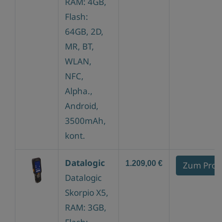
RAM: 4GB,
Flash:
64GB, 2D,
MR, BT,
WLAN,
NFC,
Alpha.,
Android,
3500mAh,
kont.
Datalogic
1.209,00 €
Zum Prod
Datalogic
Skorpio X5,
RAM: 3GB,