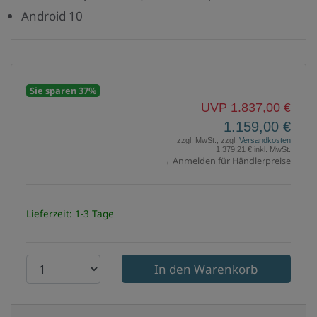
Android 10
Sie sparen 37%
UVP 1.837,00 €
1.159,00 €
zzgl. MwSt., zzgl.
Versandkosten
1.379,21 € inkl. MwSt.
→ Anmelden für Händlerpreise
Lieferzeit: 1-3 Tage
P
r
o