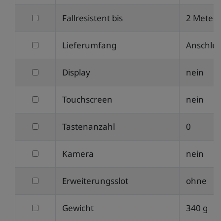
nach
filtern
Fallresistent bis
2 Meter
Schutzklasse
nach
filtern
Lieferumfang
Anschlus
Fallresistent
nach
bis
filtern
Display
nein
Lieferumfang
nach
filtern
Touchscreen
nein
Display
nach
filtern
Tastenanzahl
0
Touchscreen
nach
filtern
Kamera
nein
Tastenanzahl
nach
filtern
Erweiterungsslot
ohne
Kamera
nach
filtern
Gewicht
340 g
Erweiterungsslot