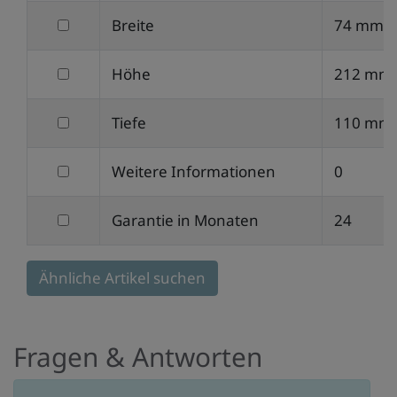
nach
filtern
Breite
74 mm
Gewicht
nach
filtern
Höhe
212 mm
Breite
nach
filtern
Tiefe
110 mm
Höhe
nach
filtern
Weitere Informationen
0
Tiefe
nach
filtern
Garantie in Monaten
24
Weitere
nach
Informationen
Garantie
Ähnliche Artikel suchen
in
Monaten
Fragen & Antworten