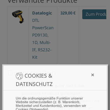
Datalogic
329,00 €
Zum Produk
DTL
PowerScan
PD9130,
1D, Multi-
IF, RS232-
Kit
Eigenschaften
×
COOKIES &
DATENSCHUTZ
Zu viel Auswahl oder nicht das
passende Produkt gefunden?
Um die ordnungsgemäße Funktion unserer
Mit über 40 Jahren Erfahrung finden wir
Website sicherzustellen (z. B. Warenkorb,
Merkzettel und Kundenkonto), verwenden wir
die passende Lösung exakt für Ihren
Cookies (Notwendig).