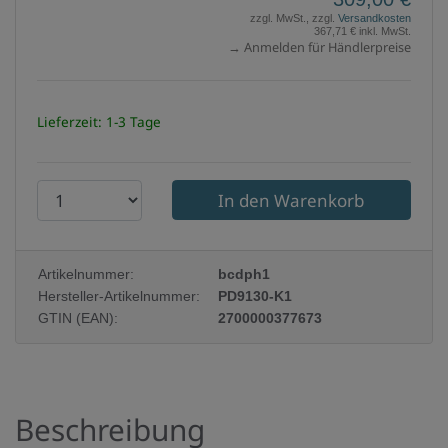
zzgl. MwSt., zzgl.
Versandkosten
367,71 € inkl. MwSt.
→ Anmelden für Händlerpreise
Lieferzeit: 1-3 Tage
P
r
o
Artikelnummer:
bcdph1
d
Hersteller-Artikelnummer:
PD9130-K1
u
GTIN (EAN):
2700000377673
k
t
a
Beschreibung
n