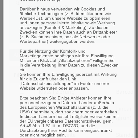
Anwendungsfall!
Darüber hinaus verwenden wir Cookies und
ähnliche Technologien (z. B. Identifikatoren wie
Kontaktieren Sie uns jetzt für eine
Werbe-IDs), um unsere Website zu optimieren
und Ihnen personalisierte Inhalte sowie Werbung
individuelle und unverbindliche
anzuzeigen (Komfort & Marketing). Zu diesen
Zwecken können Ihre Daten auch an Drittanbieter
Beratung: 06432 9139 710.
(z. B. Suchmaschinen, soziale Netzwerke oder
Werbepartner) weitergegeben werden.
Für die Nutzung der Komfort- und
Ähnliche Artikel suchen
Marketingdienste benötigen wir Ihre Einwilligung.
Mit einem Klick auf „Alle akzeptieren“ willigen Sie
in die Verarbeitung Ihrer Daten zu diesen Zwecken
ein.
Filtern
Eigenschaft
Sie können Ihre Einwilligung jederzeit mit Wirkung
für die Zukunft über den Link
„Datenschutzeinstellungen“ im Footer unserer
Website widerrufen oder anpassen.
filtern
Klassifizierung
Barcode
Bitte beachten Sie: Einige Anbieter können Ihre
nach
personenbezogenen Daten in Länder außerhalb
filtern
des Europäischen Wirtschaftsraums (z. B. die
Scannereinheit
Linear-I
Klassifizierung
USA) übermitteln, dort speichern oder verarbeiten.
nach
In diesen Ländern besteht möglicherweise kein mit
(grün)
der EU vergleichbares Datenschutzniveau gem.
Scannereinheit
Art 49 Abs. 1 S1 lit. a. DSGVO, und die
Durchsetzung Ihrer Rechte kann eingeschränkt
filtern
Lesereichweite
Standar
oder nicht möglich sein.