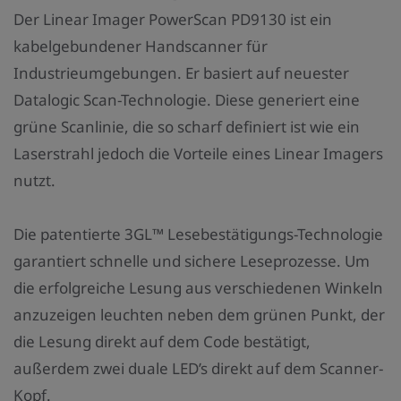
z
Der Linear Imager PowerScan PD9130 ist ein
a
kabelgebundener Handscanner für
h
Industrieumgebungen. Er basiert auf neuester
l
Datalogic Scan-Technologie. Diese generiert eine
:
grüne Scanlinie, die so scharf definiert ist wie ein
Laserstrahl jedoch die Vorteile eines Linear Imagers
nutzt.
Die patentierte 3GL™ Lesebestätigungs-Technologie
garantiert schnelle und sichere Leseprozesse. Um
die erfolgreiche Lesung aus verschiedenen Winkeln
anzuzeigen leuchten neben dem grünen Punkt, der
die Lesung direkt auf dem Code bestätigt,
außerdem zwei duale LED’s direkt auf dem Scanner-
Kopf.