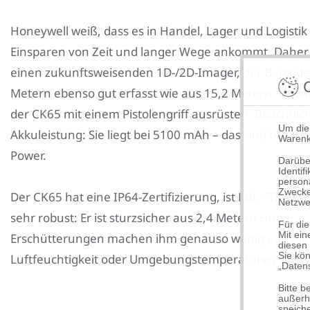
Honeywell weiß, dass es in Handel, Lager und Logistik
Einsparen von Zeit und langer Wege ankommt. Daher
einen zukunftsweisenden 1D-/2D-Imager, der Barcode
C
Metern ebenso gut erfasst wie aus 15,2 Metern. Option
der CK65 mit einem Pistolengriff ausrüsten. Beachtlich 
Um die
Akkuleistung: Sie liegt bei 5100 mAh – das sind bis zu
Warenk
Power.
Darübe
Identi
person
Zwecke
Der CK65 hat eine IP64-Zertifizierung, ist MIL-STD 81
Netzwe
sehr robust: Er ist sturzsicher aus 2,4 Metern Höhe,
Für die
Mit ein
Erschütterungen machen ihm genauso wenig aus wie 
diesen
Sie kön
Luftfeuchtigkeit oder Umgebungstemperaturen von -2
„Daten
Bitte 
außerha
speiche