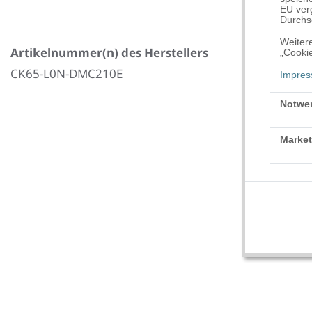
EU verg
Durchse
Weitere
Artikelnummer(n) des Herstellers
„Cookie
CK65-L0N-DMC210E
Impre
Notwe
Market