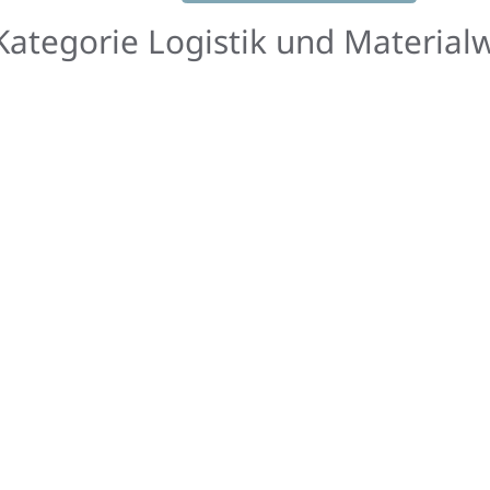
in
ategorie Logistik und Materialw
Monaten