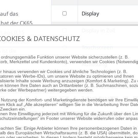
nach
bis
filtern
Display
 auf das
Lieferumfang
nach
 hat der CK65
filtern
Display in Zoll
Display
s aus 0,15
OOKIES & DATENSCHUTZ
nach
al lässt sich
filtern
Touchscreen
Display
ist die
nach
in
 ordnungsgemäße Funktion unserer Website sicherzustellen (z. B.
 18 Stunden
orb, Merkzettel und Kundenkonto), verwenden wir Cookies (Notwendig
filtern
Auflösung
Touchscreen
Zoll
r hinaus verwenden wir Cookies und ähnliche Technologien (z. B.
nach
fikatoren wie Werbe-IDs), um unsere Website zu optimieren und Ihnen
filtern
Tastatur
alisierte Inhalte sowie Werbung anzuzeigen (Komfort & Marketing). Zu
Auflösung
n können Ihre Daten auch an Drittanbieter (z. B. Suchmaschinen, sozi
0G getestet und
nach
rke oder Werbepartner) weitergegeben werden.
filtern
Tastenanzahl
Tastatur
 Nutzung der Komfort- und Marketingdienste benötigen wir Ihre Einwill
em Klick auf „Alle akzeptieren“ willigen Sie in die Verarbeitung Ihrer Da
95-prozentige
nach
 Zwecken ein.
filtern
Betriebssystem
nen Ihre Einwilligung jederzeit mit Wirkung für die Zukunft über den Li
0°C bis 50°C.
Tastenanzahl
schutzeinstellungen“ im Footer unserer Website widerrufen oder anpas
nach
beachten Sie: Einige Anbieter können Ihre personenbezogenen Daten in
filtern
Kamera
Betriebssystem
lb des Europäischen Wirtschaftsraums (z. B. die USA) übermitteln, do
rn oder verarbeiten. In diesen Ländern besteht möglicherweise kein mi