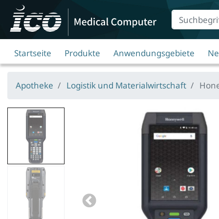
Suche
Eingabefeld
Startseite
Produkte
Anwendungsgebiete
Ne
Apotheke
Logistik und Materialwirtschaft
Honey
Bildansicht
0
zu
Honeywell
Bildansicht
CK65,
1
2D,
zu
AR
Previous
Honeywell
(EX20),