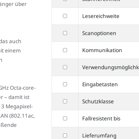
Klassifizierung
länger über
nach
filtern
Lesereichweite
Scannereinheit
nach
filtern
Scanoptionen
Lesereichweite
das auch
nach
filtern
Kommunikation
mit einem
Scanoptionen
nach
h
filtern
Verwendungsmöglichk
Kommunikation
nach
filtern
Eingabetasten
Verwendungsmöglichkeiten
GHz Octa-core-
nach
 – damit ist
filtern
Schutzklasse
Eingabetasten
 13 Megapixel-
nach
LAN (802.11ac,
filtern
Fallresistent bis
Schutzklasse
ießende
nach
filtern
Lieferumfang
Fallresistent