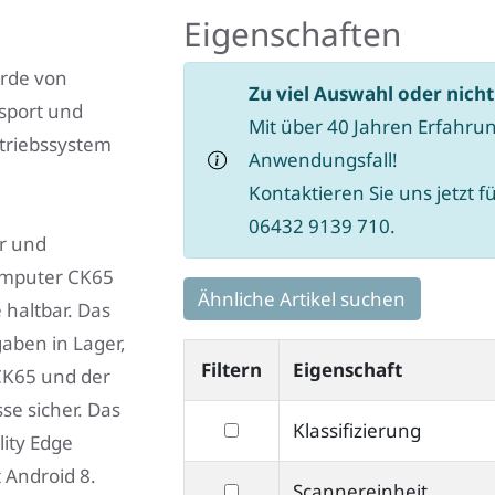
Eigenschaften
urde von
Zu viel Auswahl oder nich
nsport und
Mit über 40 Jahren Erfahrun
etriebssystem
Anwendungsfall!
Kontaktieren Sie uns jetzt f
06432 9139 710.
er und
computer CK65
Ähnliche Artikel suchen
 haltbar. Das
fgaben in Lager,
Filtern
Eigenschaft
 CK65 und der
sse sicher. Das
filtern
Klassifizierung
lity Edge
nach
 Android 8.
filtern
Scannereinheit