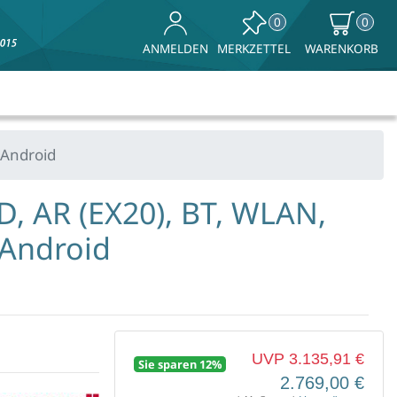
0
0
MERKZETTEL
WARENKORB
ANMELDEN
 Android
D, AR (EX20), BT, WLAN,
 Android
UVP 3.135,91 €
Sie sparen 12%
2.769,00 €
ke