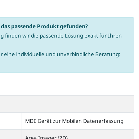
z
a
h
t das passende Produkt gefunden?
l
g finden wir die passende Lösung exakt für Ihren
:
ür eine individuelle und unverbindliche Beratung:
MDE Gerät zur Mobilen Datenerfassung
Area Imager (2D)