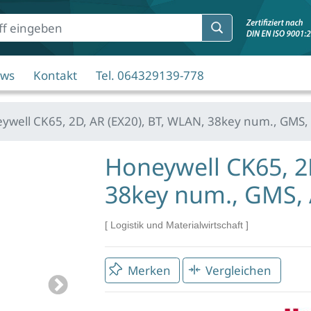
ws
Kontakt
Tel. 064329139-778
well CK65, 2D, AR (EX20), BT, WLAN, 38key num., GMS,
Honeywell CK65, 2
38key num., GMS,
Logistik und Materialwirtschaft
Merken
Vergleichen
Next
Mar