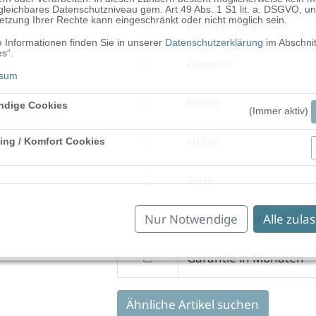
nach
leichbares Datenschutzniveau gem. Art 49 Abs. 1 S1 lit. a. DSGVO, un
tzung Ihrer Rechte kann eingeschränkt oder nicht möglich sein.
filtern
Erweiterungsslot
Kamera
nach
 Informationen finden Sie in unserer
Datenschutzerklärung
im Abschnit
s“.
filtern
Gewicht
Erweiterungsslot
ssum
nach
filtern
Breite
Gewicht
ndige Cookies
(Immer aktiv)
nach
filtern
Höhe
ing / Komfort Cookies
Breite
Aktiv
nach
filtern
Tiefe
Höhe
nach
filtern
Nur Notwendige
Alle zula
Weitere Informatione
Tiefe
nach
filtern
Garantie in Monaten
Weitere
nach
Informationen
Garantie
Ähnliche Artikel suchen