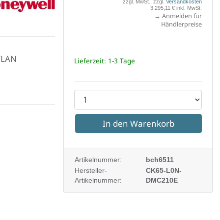
zzgl. MwSt., zzgl.
Versandkosten
ywell
3.295,11 € inkl. MwSt.
→ Anmelden für
Händlerpreise
WLAN
Lieferzeit: 1-3 Tage
P
r
o
d
u
Artikelnummer:
bch6511
k
Hersteller-
CK65-L0N-
Artikelnummer:
DMC210E
t
a
n