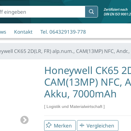
ws
Kontakt
Tel. 064329139-778
well CK65 2D(LR, FR) alp.num., CAM(13MP) NFC, Andr.,
Honeywell CK65 2D
CAM(13MP) NFC, An
Akku, 7000mAh
Logistik und Materialwirtschaft
Next
Merken
Vergleichen