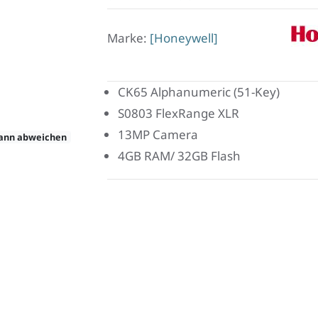
Mar
Marke:
[Honeywell]
Hone
CK65 Alphanumeric (51-Key)
S0803 FlexRange XLR
13MP Camera
kann abweichen
4GB RAM/ 32GB Flash