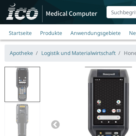
Suche
Eingabefeld
Startseite
Produkte
Anwendungsgebiete
Ne
Apotheke
Logistik und Materialwirtschaft
Honey
Bildansicht
0
zu
Honeywell
Bildansicht
CK65
1
2D(LR,
zu
FR)
Previous
Honeywell
alp.num.,