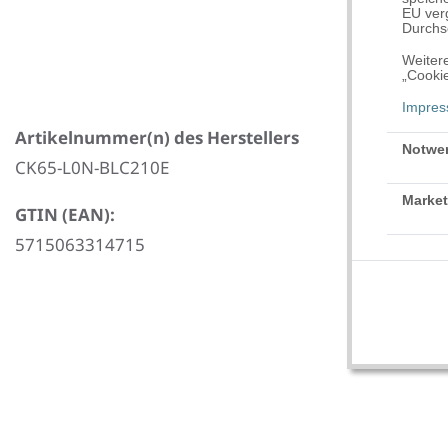
EU verg
Durchse
Weitere
„Cookie
Impre
Artikelnummer(n) des Herstellers
Notwe
CK65-L0N-BLC210E
Market
GTIN (EAN):
5715063314715