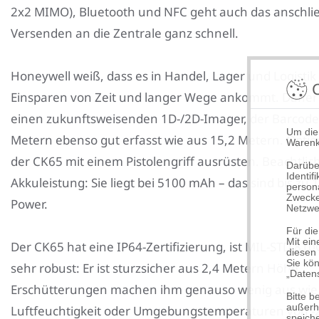
2x2 MIMO), Bluetooth und NFC geht auch das anschl
Versenden an die Zentrale ganz schnell.
Honeywell weiß, dass es in Handel, Lager und Logistik
C
Einsparen von Zeit und langer Wege ankommt. Daher
einen zukunftsweisenden 1D-/2D-Imager, der Barcode
Um die
Metern ebenso gut erfasst wie aus 15,2 Metern. Option
Warenk
der CK65 mit einem Pistolengriff ausrüsten. Beachtlich 
Darübe
Identi
Akkuleistung: Sie liegt bei 5100 mAh – das sind bis zu
person
Zwecke
Power.
Netzwe
Für die
Mit ein
Der CK65 hat eine IP64-Zertifizierung, ist MIL-STD 81
diesen
Sie kön
sehr robust: Er ist sturzsicher aus 2,4 Metern Höhe,
„Daten
Erschütterungen machen ihm genauso wenig aus wie 
Bitte 
außerha
Luftfeuchtigkeit oder Umgebungstemperaturen von -2
speiche