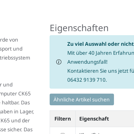
Eigenschaften
urde von
Zu viel Auswahl oder nich
nsport und
Mit über 40 Jahren Erfahrun
etriebssystem
Anwendungsfall!
Kontaktieren Sie uns jetzt f
06432 9139 710.
er und
computer CK65
Ähnliche Artikel suchen
 haltbar. Das
fgaben in Lager,
Filtern
Eigenschaft
 CK65 und der
sse sicher. Das