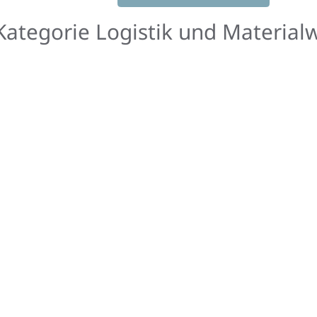
in
ategorie Logistik und Materialw
Monaten