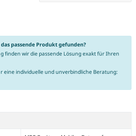
n
z
a
h
t das passende Produkt gefunden?
l
g finden wir die passende Lösung exakt für Ihren
:
ür eine individuelle und unverbindliche Beratung: