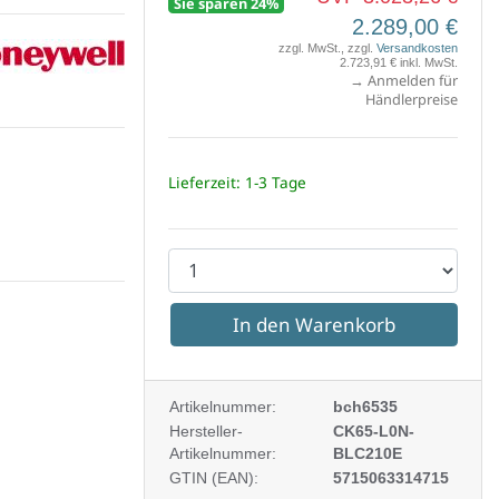
Sie sparen 24%
2.289,00 €
ke
zzgl. MwSt., zzgl.
Versandkosten
ywell
2.723,91 € inkl. MwSt.
→ Anmelden für
Händlerpreise
Lieferzeit: 1-3 Tage
P
r
o
d
u
Artikelnummer:
bch6535
k
Hersteller-
CK65-L0N-
Artikelnummer:
BLC210E
t
GTIN (EAN):
5715063314715
a