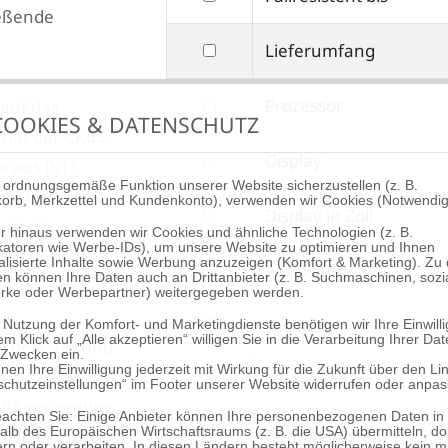
ießende
nach
filtern
Lieferumfang
Fallresistent
nach
bis
filtern
Prozessor
 auf das
Lieferumfang
OOKIES & DATENSCHUTZ
nach
 hat der CK65
filtern
Display
Prozessor
s aus 0,15
nach
 ordnungsgemäße Funktion unserer Website sicherzustellen (z. B.
al lässt sich
orb, Merkzettel und Kundenkonto), verwenden wir Cookies (Notwendig
filtern
Display in Zoll
Display
ist die
r hinaus verwenden wir Cookies und ähnliche Technologien (z. B.
nach
fikatoren wie Werbe-IDs), um unsere Website zu optimieren und Ihnen
 18 Stunden
alisierte Inhalte sowie Werbung anzuzeigen (Komfort & Marketing). Zu
filtern
Auflösung
Display
n können Ihre Daten auch an Drittanbieter (z. B. Suchmaschinen, sozi
rke oder Werbepartner) weitergegeben werden.
nach
in
filtern
Tastatur
 Nutzung der Komfort- und Marketingdienste benötigen wir Ihre Einwill
Auflösung
Zoll
em Klick auf „Alle akzeptieren“ willigen Sie in die Verarbeitung Ihrer Da
0G getestet und
nach
 Zwecken ein.
nen Ihre Einwilligung jederzeit mit Wirkung für die Zukunft über den Li
filtern
Tastenanzahl
Tastatur
schutzeinstellungen“ im Footer unserer Website widerrufen oder anpas
95-prozentige
nach
beachten Sie: Einige Anbieter können Ihre personenbezogenen Daten in
filtern
Betriebssystem
lb des Europäischen Wirtschaftsraums (z. B. die USA) übermitteln, do
0°C bis 50°C.
Tastenanzahl
rn oder verarbeiten. In diesen Ländern besteht möglicherweise kein mi