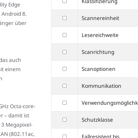
filtern
Klassifizierung
lity Edge
nach
 Android 8.
filtern
Scannereinheit
Klassifizierung
länger über
nach
filtern
Lesereichweite
Scannereinheit
nach
filtern
Scanrichtung
Lesereichweite
das auch
nach
filtern
Scanoptionen
mit einem
Scanrichtung
nach
h
filtern
Kommunikation
Scanoptionen
nach
filtern
Verwendungsmöglichk
Kommunikation
GHz Octa-core-
nach
 – damit ist
filtern
Schutzklasse
Verwendungsmöglichkeiten
 13 Megapixel-
nach
LAN (802.11ac,
filtern
Fallresistent bis
Schutzklasse