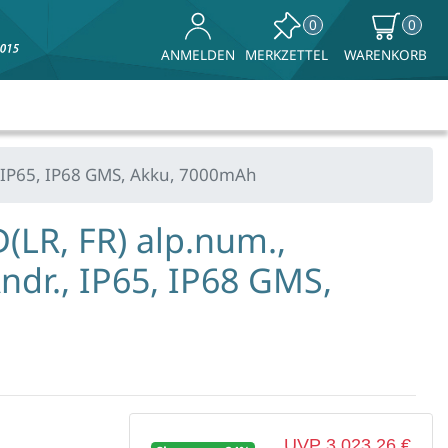
0
0
MERKZETTEL
WARENKORB
ANMELDEN
 IP65, IP68 GMS, Akku, 7000mAh
(LR, FR) alp.num.,
dr., IP65, IP68 GMS,
UVP 3.023,26 €