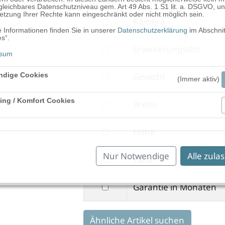
nach
leichbares Datenschutzniveau gem. Art 49 Abs. 1 S1 lit. a. DSGVO, un
tzung Ihrer Rechte kann eingeschränkt oder nicht möglich sein.
filtern
Kamera
Betriebssystem
 Informationen finden Sie in unserer
Datenschutzerklärung
im Abschnit
nach
s“.
filtern
Erweiterungsslot
Kamera
ssum
nach
filtern
Gewicht
ndige Cookies
Erweiterungsslot
(Immer aktiv)
nach
ing / Komfort Cookies
filtern
Breite
Gewicht
Aktiv
nach
filtern
Höhe
Breite
nach
Nur Notwendige
Alle zula
filtern
Tiefe
Höhe
nach
filtern
Garantie in Monaten
Tiefe
nach
Garantie
Ähnliche Artikel suchen