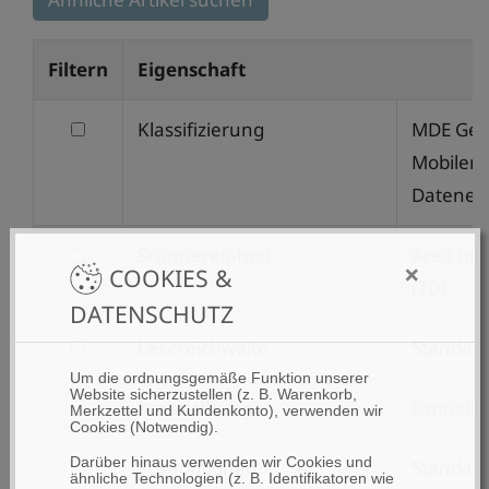
Filtern
Eigenschaft
filtern
Klassifizierung
MDE Gerä
nach
Mobilen
Klassifizierung
Datener
filtern
Scannereinheit
Area Im
×
COOKIES &
nach
(2D)
DATENSCHUTZ
Scannereinheit
filtern
Lesereichweite
Standar
nach
Um die ordnungsgemäße Funktion unserer
Website sicherzustellen (z. B. Warenkorb,
filtern
Scanrichtung
Omnidire
Lesereichweite
Merkzettel und Kundenkonto), verwenden wir
Cookies (Notwendig).
nach
filtern
Darüber hinaus verwenden wir Cookies und
Scanoptionen
Standar
Scanrichtung
ähnliche Technologien (z. B. Identifikatoren wie