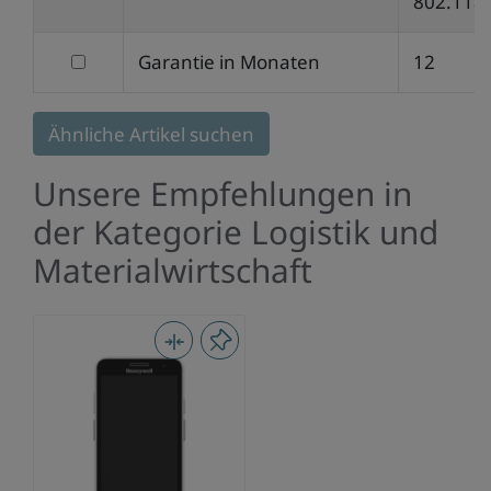
Informationen
802.11a
filtern
Garantie in Monaten
12
nach
Garantie
Ähnliche Artikel suchen
in
Unsere Empfehlungen in
Monaten
der Kategorie Logistik und
Materialwirtschaft