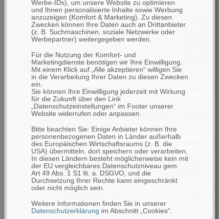
nach
Werbe-IDs), um unsere Website zu optimieren
und Ihnen personalisierte Inhalte sowie Werbung
filtern
Kommunikation
Batch-M
Scanoptionen
anzuzeigen (Komfort & Marketing). Zu diesen
Zwecken können Ihre Daten auch an Drittanbieter
nach
Bluetoot
(z. B. Suchmaschinen, soziale Netzwerke oder
Werbepartner) weitergegeben werden.
Kommunikation
GPRS, Wi
Für die Nutzung der Komfort- und
LTE (4G)
Marketingdienste benötigen wir Ihre Einwilligung.
Mit einem Klick auf „Alle akzeptieren“ willigen Sie
in die Verarbeitung Ihrer Daten zu diesen Zwecken
ein.
filtern
Anschlussmöglichkeit
USB
Sie können Ihre Einwilligung jederzeit mit Wirkung
für die Zukunft über den Link
nach
„Datenschutzeinstellungen“ im Footer unserer
filtern
Verwendungsmöglichkeiten
Hand
Website widerrufen oder anpassen.
Anschlussmöglichkeit
nach
Bitte beachten Sie: Einige Anbieter können Ihre
personenbezogenen Daten in Länder außerhalb
filtern
Eingabetasten
nein
Verwendungsmöglichkeiten
des Europäischen Wirtschaftsraums (z. B. die
USA) übermitteln, dort speichern oder verarbeiten.
nach
In diesen Ländern besteht möglicherweise kein mit
der EU vergleichbares Datenschutzniveau gem.
filtern
Schutzklasse
IP68
Eingabetasten
Art 49 Abs. 1 S1 lit. a. DSGVO, und die
Durchsetzung Ihrer Rechte kann eingeschränkt
nach
oder nicht möglich sein.
filtern
Fallresistent bis
1.80 Met
Schutzklasse
Weitere Informationen finden Sie in unserer
nach
Datenschutzerklärung
im Abschnitt „Cookies“.