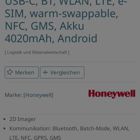
USB-C, BT, WLAN, LTE, e-
SIM, warm-swappable,
NFC, GMS, Akku
4020mAh, Android
Logistik und Materialwirtschaft
Merken
Vergleichen
Marke
Marke:
[Honeywell]
Honeywell
2D Imager
Kommunikation: Bluetooth, Batch-Mode, WLAN,
LTE, NFC, GPRS, GMS