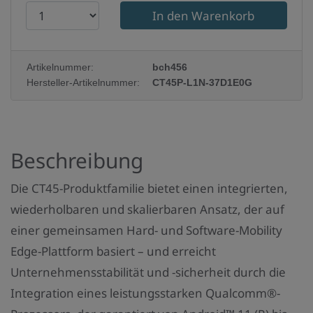
P
r
o
Artikelnummer:
bch456
d
Hersteller-Artikelnummer:
CT45P-L1N-37D1E0G
u
k
t
Beschreibung
a
n
Die CT45-Produktfamilie bietet einen integrierten,
z
wiederholbaren und skalierbaren Ansatz, der auf
a
einer gemeinsamen Hard- und Software-Mobility
h
Edge-Plattform basiert – und erreicht
l
Unternehmensstabilität und -sicherheit durch die
:
Integration eines leistungsstarken Qualcomm®-