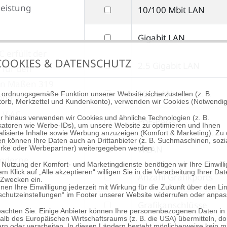
leistung
filtern
10/100 Mbit LAN
Netzwerkanschlüsse
nach
filtern
Gigabit LAN
10/100
nach
 erfüllt der
Mbit
OOKIES & DATENSCHUTZ
filtern
2.5 Gigabit LAN
Gigabit
 für den
LAN
nach
LAN
en Maßen 319
filtern
10G LAN
2.5
 ordnungsgemäße Funktion unserer Website sicherzustellen (z. B.
900-Watt-
orb, Merkzettel und Kundenkonto), verwenden wir Cookies (Notwendig
nach
Gigabit
 V AC
r hinaus verwenden wir Cookies und ähnliche Technologien (z. B.
filtern
PoE-Ports
10G
LAN
fikatoren wie Werbe-IDs), um unsere Website zu optimieren und Ihnen
alisierte Inhalte sowie Werbung anzuzeigen (Komfort & Marketing). Zu
nach
LAN
n können Ihre Daten auch an Drittanbieter (z. B. Suchmaschinen, sozi
 das System ab
filtern
WLAN
rke oder Werbepartner) weitergegeben werden.
PoE-
moderne
nach
Ports
 Nutzung der Komfort- und Marketingdienste benötigen wir Ihre Einwill
em Klick auf „Alle akzeptieren“ willigen Sie in die Verarbeitung Ihrer Da
filtern
Anzahl Grafikports
WLAN
 Zwecken ein.
nen Ihre Einwilligung jederzeit mit Wirkung für die Zukunft über den Li
nach
schutzeinstellungen“ im Footer unserer Website widerrufen oder anpas
filtern
Grafikanschlüsse
Anzahl
beachten Sie: Einige Anbieter können Ihre personenbezogenen Daten in
nach
lb des Europäischen Wirtschaftsraums (z. B. die USA) übermitteln, do
Grafikports
rn oder verarbeiten. In diesen Ländern besteht möglicherweise kein mi