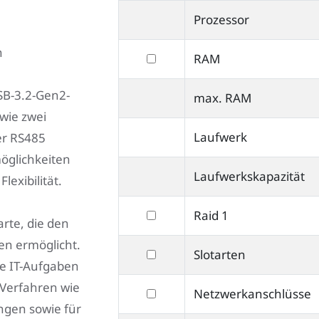
nach
Prozessor
Lüfterlos
n
filtern
RAM
nach
SB-3.2-Gen2-
max. RAM
RAM
wie zwei
Laufwerk
der RS485
möglichkeiten
Laufwerkskapazität
lexibilität.
filtern
Raid 1
arte, die den
nach
en ermöglicht.
filtern
Slotarten
Raid
he IT-Aufgaben
nach
1
 Verfahren wie
filtern
Netzwerkanschlüsse
Slotarten
ungen sowie für
nach