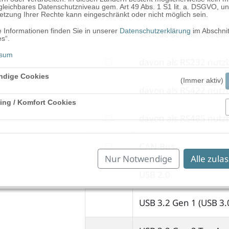
filtern
Edge AI
Grafikanschlüsse
leichbares Datenschutzniveau gem. Art 49 Abs. 1 S1 lit. a. DSGVO, un
tzung Ihrer Rechte kann eingeschränkt oder nicht möglich sein.
nach
 Informationen finden Sie in unserer
Datenschutzerklärung
im Abschnit
filtern
Serielle Schnittstellen
Edge
s“.
nach
AI
ssum
filtern
davon als RS232 nutz
Serielle
nach
ndige Cookies
Schnittstellen
(Immer aktiv)
davon als RS422 nutz
davon
ing / Komfort Cookies
als
Aktiv
filtern
davon als RS485 nutz
RS232
nach
nutzbar
filtern
CAN-Bus
davon
Nur Notwendige
Alle zula
nach
als
USB 2.0
CAN-
RS485
Bus
nutzbar
USB 3.2 Gen 1 (USB 3.