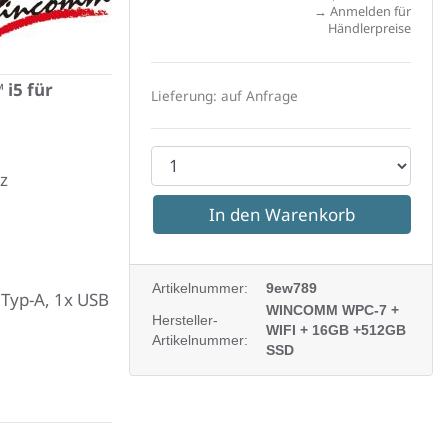
→ Anmelden für
comm
Händlerpreise
i5 für
Lieferung: auf Anfrage
P
z
r
o
d
u
Artikelnummer:
9ew789
 Typ-A, 1x USB
k
WINCOMM WPC-7 +
Hersteller-
WIFI + 16GB +512GB
t
Artikelnummer:
SSD
a
n
z