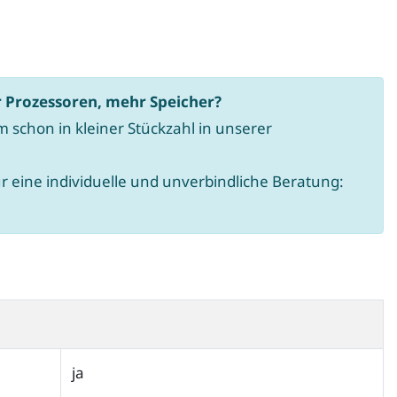
a
h
l
:
r Prozessoren, mehr Speicher?
 schon in kleiner Stückzahl in unserer
ür eine individuelle und unverbindliche Beratung:
ja