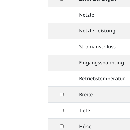
nach
Schutz
Netzteil
Zertifizierungen
komplett
Netzteilleistung
Stromanschluss
Eingangsspannung
Betriebstemperatur
filtern
Breite
nach
filtern
Tiefe
Breite
nach
filtern
Höhe
Tiefe