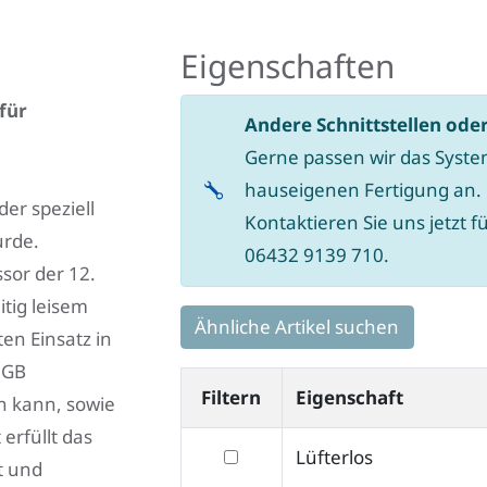
Eigenschaften
für
Andere Schnittstellen ode
Gerne passen wir das System
hauseigenen Fertigung an.
der speziell
Kontaktieren Sie uns jetzt f
urde.
06432 9139 710.
sor der 12.
itig leisem
Ähnliche Artikel suchen
en Einsatz in
 GB
Filtern
Eigenschaft
en kann, sowie
erfüllt das
filtern
Lüfterlos
t und