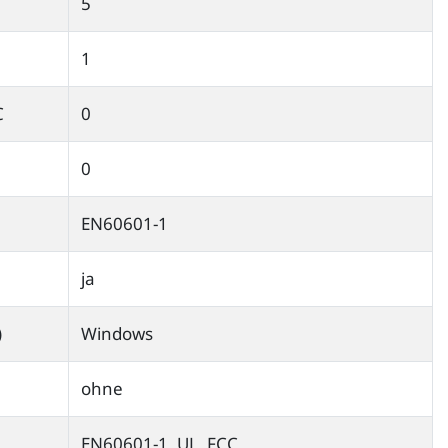
5
1
C
0
0
EN60601-1
ja
)
Windows
ohne
EN60601-1, UL, FCC