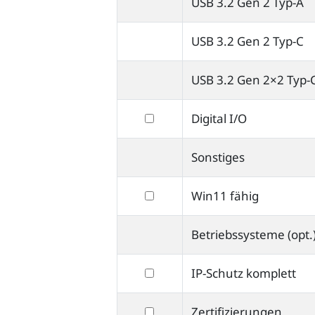
USB 3.2 Gen 2 Typ-A
USB 3.2 Gen 2 Typ-C
USB 3.2 Gen 2×2 Typ-
filtern
Digital I/O
nach
Sonstiges
Digital
I/O
filtern
Win11 fähig
nach
Betriebssysteme (opt.
Win11
fähig
filtern
IP-Schutz komplett
nach
filtern
Zertifizierungen
IP-