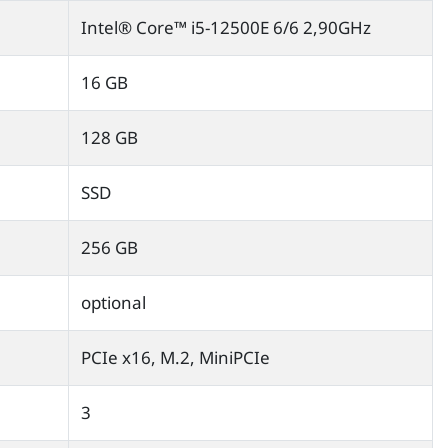
Intel® Core™ i5-12500E 6/6 2,90GHz
16 GB
128 GB
SSD
256 GB
optional
PCIe x16, M.2, MiniPCIe
3