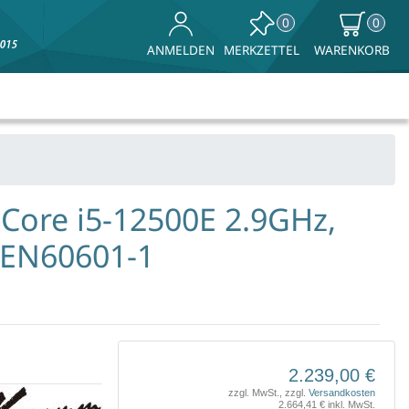
0
0
MERKZETTEL
WARENKORB
ANMELDEN
 Core i5-12500E 2.9GHz,
 EN60601-1
2.239,00 €
ke
zzgl. MwSt., zzgl.
Versandkosten
2.664,41 € inkl. MwSt.