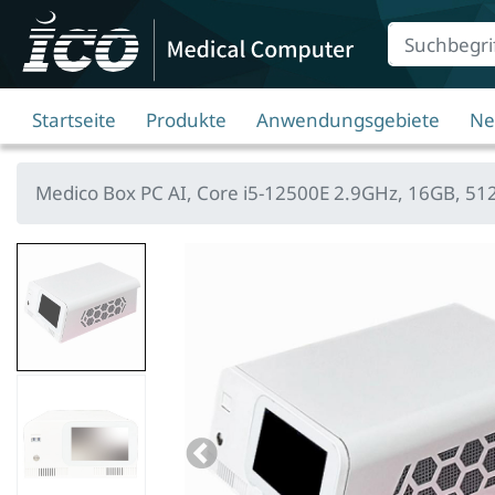
Suche
Eingabefeld
Startseite
Produkte
Anwendungsgebiete
Ne
Medico Box PC AI, Core i5-12500E 2.9GHz, 16GB, 5
Bildansicht
0
zu
Medico
Bildansicht
Box
1
PC
zu
AI,
Previous
Medico
Core