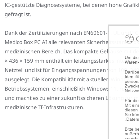
KI-gestützte Diagnosesysteme, bei denen hohe Grafik
gefragt ist.
Dank der Zertifizierungen nach EN60601-1, UL und FCC
C
Medico Box PC AI alle relevanten Sicherheitsstandards
medizinischen Bereich. Das kompakte Gehäuse mit d
Um die
× 436 × 159 mm enthält ein leistungsstarkes internes 
Warenk
Netzteil und ist für Eingangsspannungen von 100–240
Darübe
Identi
ausgelegt. Die Kompatibilität mit aktuellen Windows-
person
Zwecke
Betriebssystemen, einschließlich Windows 11, rundet
Netzwe
und macht es zu einer zukunftssicheren Lösung für 
Für die
Mit ein
medizinische IT-Infrastrukturen.
diesen
Sie kön
„Daten
Bitte 
außerha
speiche