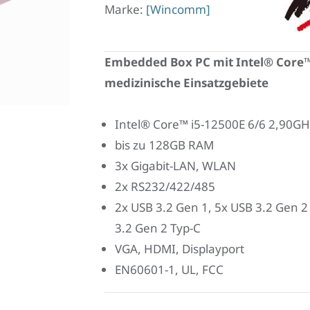
Marke:
[Wincomm]
Win
Embedded Box PC mit Intel® Core™ 
medizinische Einsatzgebiete
Intel® Core™ i5-12500E 6/6 2,90GH
bis zu 128GB RAM
3x Gigabit-LAN, WLAN
2x RS232/422/485
2x USB 3.2 Gen 1, 5x USB 3.2 Gen 2
3.2 Gen 2 Typ-C
VGA, HDMI, Displayport
EN60601-1, UL, FCC