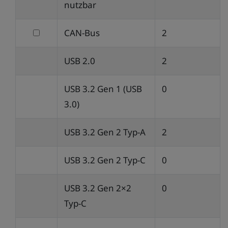
nach
nutzbar
davon
filtern
CAN-Bus
2
als
nach
RS485
USB 2.0
2
CAN-
nutzbar
Bus
USB 3.2 Gen 1 (USB
0
3.0)
USB 3.2 Gen 2 Typ-A
2
USB 3.2 Gen 2 Typ-C
0
USB 3.2 Gen 2×2
0
Typ-C