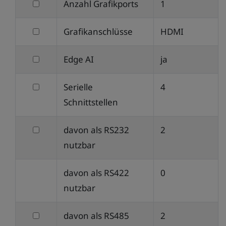
filtern
Anzahl Grafikports
1
WLAN
nach
filtern
Grafikanschlüsse
HDMI
Anzahl
nach
Grafikports
filtern
Edge AI
ja
Grafikanschlüsse
nach
filtern
Serielle
4
Edge
nach
Schnittstellen
AI
Serielle
filtern
davon als RS232
2
Schnittstellen
nach
nutzbar
davon
davon als RS422
0
als
nutzbar
RS232
nutzbar
filtern
davon als RS485
2