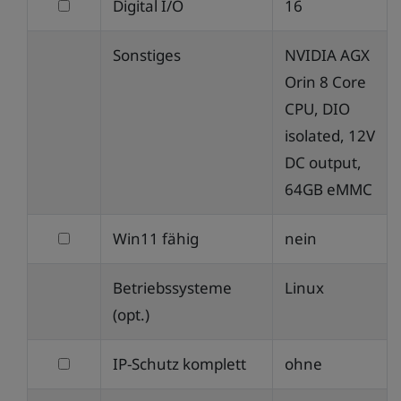
filtern
Digital I/O
16
nach
Sonstiges
NVIDIA AGX
Digital
Orin 8 Core
I/O
CPU, DIO
isolated, 12V
DC output,
64GB eMMC
filtern
Win11 fähig
nein
nach
Betriebssysteme
Linux
Win11
(opt.)
fähig
filtern
IP-Schutz komplett
ohne
nach