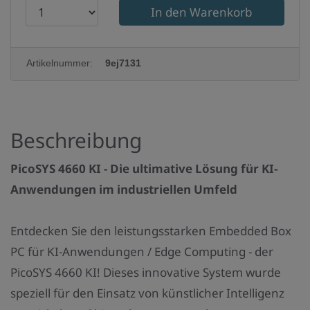
P
r
o
Artikelnummer:
9ej7131
d
u
k
t
Beschreibung
a
PicoSYS 4660 KI - Die ultimative Lösung für KI-
n
Anwendungen im industriellen Umfeld
z
a
Entdecken Sie den leistungsstarken Embedded Box
h
PC für KI-Anwendungen / Edge Computing - der
l
PicoSYS 4660 KI! Dieses innovative System wurde
:
speziell für den Einsatz von künstlicher Intelligenz