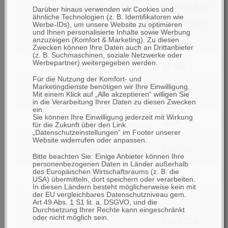
Prozessor
NVIDIA AGX
Lüfterlos
Darüber hinaus verwenden wir Cookies und
ähnliche Technologien (z. B. Identifikatoren wie
Orin 8 Core
Werbe-IDs), um unsere Website zu optimieren
und Ihnen personalisierte Inhalte sowie Werbung
CPU
anzuzeigen (Komfort & Marketing). Zu diesen
Zwecken können Ihre Daten auch an Drittanbieter
(z. B. Suchmaschinen, soziale Netzwerke oder
Werbepartner) weitergegeben werden.
filtern
RAM
32 GB
nach
Für die Nutzung der Komfort- und
Marketingdienste benötigen wir Ihre Einwilligung.
max. RAM
64 GB
RAM
Mit einem Klick auf „Alle akzeptieren“ willigen Sie
in die Verarbeitung Ihrer Daten zu diesen Zwecken
ein.
Sie können Ihre Einwilligung jederzeit mit Wirkung
Laufwerk
SSD
für die Zukunft über den Link
„Datenschutzeinstellungen“ im Footer unserer
Website widerrufen oder anpassen.
Laufwerkskapazität
128 GB
Bitte beachten Sie: Einige Anbieter können Ihre
personenbezogenen Daten in Länder außerhalb
des Europäischen Wirtschaftsraums (z. B. die
filtern
Raid 1
optional
USA) übermitteln, dort speichern oder verarbeiten.
In diesen Ländern besteht möglicherweise kein mit
nach
der EU vergleichbares Datenschutzniveau gem.
Art 49 Abs. 1 S1 lit. a. DSGVO, und die
filtern
Slotarten
M.2,
Raid
Durchsetzung Ihrer Rechte kann eingeschränkt
oder nicht möglich sein.
nach
MiniPCIe,
1