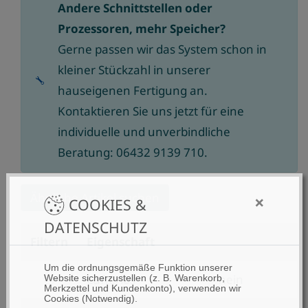
Andere Schnittstellen oder
Prozessoren, mehr Speicher?
Gerne passen wir das System schon in
kleiner Stückzahl in unserer
hauseigenen Fertigung an.
Kontaktieren Sie uns jetzt für eine
individuelle und unverbindliche
Beratung: 06432 9139 710.
Ähnliche Artikel suchen
×
COOKIES &
DATENSCHUTZ
Filtern
Eigenschaft
Um die ordnungsgemäße Funktion unserer
filtern
Lüfterlos
nein
Website sicherzustellen (z. B. Warenkorb,
Merkzettel und Kundenkonto), verwenden wir
nach
Cookies (Notwendig).