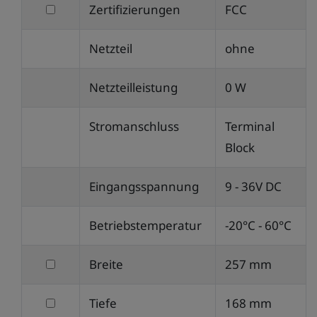
filtern
Zertifizierungen
FCC
IP-
nach
Schutz
Netzteil
ohne
Zertifizierungen
komplett
Netzteilleistung
0 W
Stromanschluss
Terminal
Block
Eingangsspannung
9 - 36V DC
Betriebstemperatur
-20°C - 60°C
filtern
Breite
257 mm
nach
filtern
Tiefe
168 mm
Breite