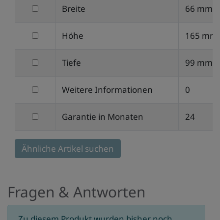
filtern
Breite
66 mm
Gewicht
nach
filtern
Höhe
165 mm
Breite
nach
filtern
Tiefe
99 mm
Höhe
nach
filtern
Weitere Informationen
0
Tiefe
nach
filtern
Garantie in Monaten
24
Weitere
nach
Informationen
Garantie
Ähnliche Artikel suchen
in
Monaten
Fragen & Antworten
Zu diesem Produkt wurden bisher noch