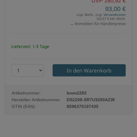
UVP 160,92 €
93,00 €
zzgl. MwSt., zzgl.
Versandkosten
110,67 € inkl. MwSt.
→ Anmelden für Händlerpreise
Lieferzeit: 1-3 Tage
P
r
o
Artikelnummer:
bmm2283
d
Hersteller-Artikelnummer:
DS2208-SR7U3200AZW
u
GTIN (EAN):
8596375197435
k
t
a