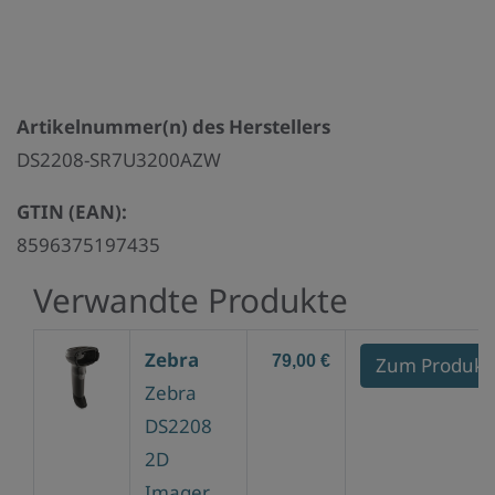
Artikelnummer(n) des Herstellers
DS2208-SR7U3200AZW
GTIN (EAN):
8596375197435
Verwandte Produkte
Zebra
79,00 €
Zum Produkt
Zebra
DS2208
2D
Imager,