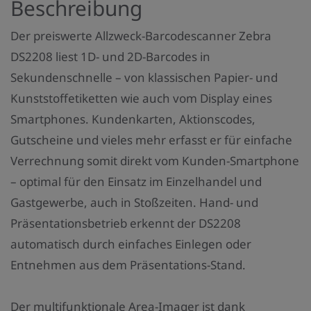
Beschreibung
n
z
Der preiswerte Allzweck-Barcodescanner Zebra
a
DS2208 liest 1D- und 2D-Barcodes in
h
Sekundenschnelle – von klassischen Papier- und
l
Kunststoffetiketten wie auch vom Display eines
:
Smartphones. Kundenkarten, Aktionscodes,
Gutscheine und vieles mehr erfasst er für einfache
Verrechnung somit direkt vom Kunden-Smartphone
– optimal für den Einsatz im Einzelhandel und
Gastgewerbe, auch in Stoßzeiten. Hand- und
Präsentationsbetrieb erkennt der DS2208
automatisch durch einfaches Einlegen oder
Entnehmen aus dem Präsentations-Stand.
Der multifunktionale Area-Imager ist dank