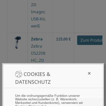
2D
Imager,
USB-Kit,
weiß
Zebra
115,00 €
Zum Produkt
Zebra
DS2208
HC, 2D
Imager,
×
COOKIES &
Multi-IF,
DATENSCHUTZ
Gun Only,
weiß
Um die ordnungsgemäße Funktion unserer
Website sicherzustellen (z. B. Warenkorb,
Zebra
119,00 €
Zum Produkt
Merkzettel und Kundenkonto), verwenden wir