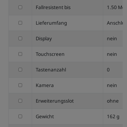
filtern
Fallresistent bis
1.50 Met
Schutzklasse
nach
filtern
Lieferumfang
Anschlus
Fallresistent
nach
bis
filtern
Display
nein
Lieferumfang
nach
filtern
Touchscreen
nein
Display
nach
filtern
Tastenanzahl
0
Touchscreen
nach
filtern
Kamera
nein
Tastenanzahl
nach
filtern
Erweiterungsslot
ohne
Kamera
nach
filtern
Gewicht
162 g
Erweiterungsslot
nach