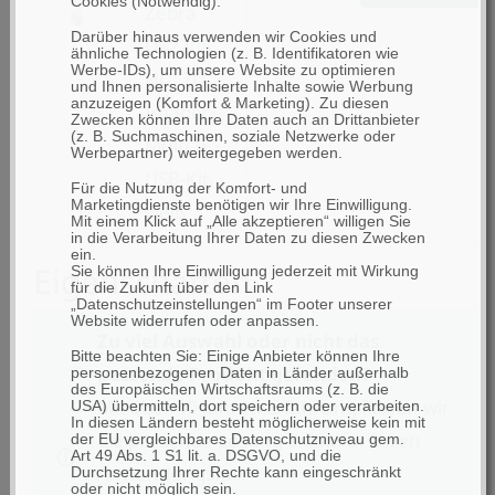
Cookies (Notwendig).
Zebra
Darüber hinaus verwenden wir Cookies und
DS2208
ähnliche Technologien (z. B. Identifikatoren wie
Werbe-IDs), um unsere Website zu optimieren
HC, 2D
und Ihnen personalisierte Inhalte sowie Werbung
anzuzeigen (Komfort & Marketing). Zu diesen
Imager,
Zwecken können Ihre Daten auch an Drittanbieter
(z. B. Suchmaschinen, soziale Netzwerke oder
Multi-IF,
Werbepartner) weitergegeben werden.
USB-Kit,
Für die Nutzung der Komfort- und
Marketingdienste benötigen wir Ihre Einwilligung.
weiß
Mit einem Klick auf „Alle akzeptieren“ willigen Sie
in die Verarbeitung Ihrer Daten zu diesen Zwecken
ein.
Eigenschaften
Sie können Ihre Einwilligung jederzeit mit Wirkung
für die Zukunft über den Link
„Datenschutzeinstellungen“ im Footer unserer
Website widerrufen oder anpassen.
Zu viel Auswahl oder nicht das
Bitte beachten Sie: Einige Anbieter können Ihre
passende Produkt gefunden?
personenbezogenen Daten in Länder außerhalb
des Europäischen Wirtschaftsraums (z. B. die
Mit über 40 Jahren Erfahrung finden wir
USA) übermitteln, dort speichern oder verarbeiten.
In diesen Ländern besteht möglicherweise kein mit
die passende Lösung exakt für Ihren
der EU vergleichbares Datenschutzniveau gem.
Art 49 Abs. 1 S1 lit. a. DSGVO, und die
Anwendungsfall!
Durchsetzung Ihrer Rechte kann eingeschränkt
oder nicht möglich sein.