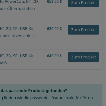
HC PowerCap, BT, 2D,
659,00 €
Zum Produkt
ade-/Übertr.-station
C, 2D, SR, USB-Kit,
639,00 €
Zum Produkt
lebeklettverschluss,
C, 2D, SR, USB-Kit,
649,00 €
Zum Produkt
weiß
t das passende Produkt gefunden?
g finden wir die passende Lösung exakt für Ihren