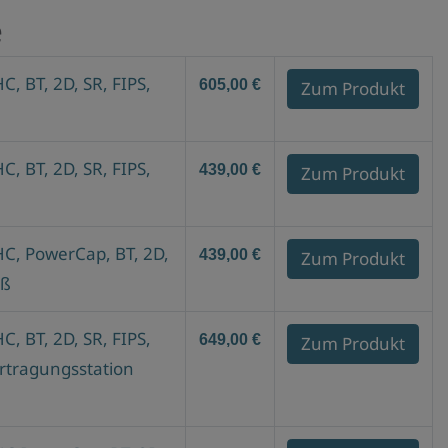
z
e
a
h
, BT, 2D, SR, FIPS,
605,00 €
Zum Produkt
l
:
, BT, 2D, SR, FIPS,
439,00 €
Zum Produkt
C, PowerCap, BT, 2D,
439,00 €
Zum Produkt
iß
, BT, 2D, SR, FIPS,
649,00 €
Zum Produkt
ertragungsstation