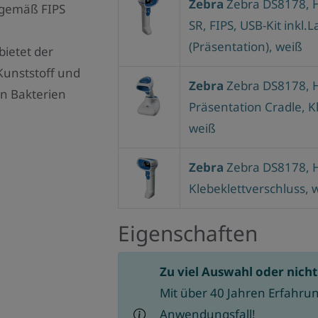
Zebra
Zebra DS8178, 
g gemäß FIPS
SR, FIPS, USB-Kit inkl.L
(Präsentation), weiß
bietet der
Kunststoff und
Zebra
Zebra DS8178, H
n Bakterien
Präsentation Cradle, K
weiß
Zebra
Zebra DS8178, H
Klebeklettverschluss, 
Eigenschaften
Zu viel Auswahl oder nich
Mit über 40 Jahren Erfahrun
Anwendungsfall!