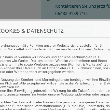
Kontaktieren Sie uns jetzt f
06432 9139 710.
Ähnliche Artikel suchen
OOKIES & DATENSCHUTZ
Filtern
Eigenschaft
 ordnungsgemäße Funktion unserer Website sicherzustellen (z. B.
orb, Merkzettel und Kundenkonto), verwenden wir Cookies (Notwendig
r hinaus verwenden wir Cookies und ähnliche Technologien (z. B.
filtern
Klassifizierung
fikatoren wie Werbe-IDs), um unsere Website zu optimieren und Ihnen
alisierte Inhalte sowie Werbung anzuzeigen (Komfort & Marketing). Zu
nach
n können Ihre Daten auch an Drittanbieter (z. B. Suchmaschinen, sozi
filtern
Scannereinheit
rke oder Werbepartner) weitergegeben werden.
Klassifizierung
nach
 Nutzung der Komfort- und Marketingdienste benötigen wir Ihre Einwill
em Klick auf „Alle akzeptieren“ willigen Sie in die Verarbeitung Ihrer Da
filtern
Lesereichweite
Scannereinheit
 Zwecken ein.
nen Ihre Einwilligung jederzeit mit Wirkung für die Zukunft über den Li
nach
schutzeinstellungen“ im Footer unserer Website widerrufen oder anpas
filtern
Scanrichtung
Lesereichweite
beachten Sie: Einige Anbieter können Ihre personenbezogenen Daten in
nach
lb des Europäischen Wirtschaftsraums (z. B. die USA) übermitteln, do
rn oder verarbeiten. In diesen Ländern besteht möglicherweise kein mi