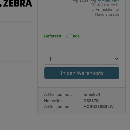
zzgl. MwSt., zzgl.
Versandkosten
a
784,21 € inkl. MwSt.
→ Anmelden für
Händlerpreise
Lieferzeit: 1-3 Tage
P
r
o
d
u
Artikelnummer:
bmm854
k
Hersteller-
DS8178-
Artikelnummer:
HCBU210SS5W
t
a
n