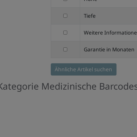
Breite
nach
filtern
Tiefe
Höhe
nach
filtern
Weitere Information
Tiefe
nach
filtern
Garantie in Monaten
Weitere
nach
Informationen
Garantie
Ähnliche Artikel suchen
in
Kategorie Medizinische Barcode
Monaten