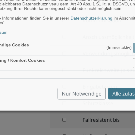
filtern
Scanoptionen
Scanrichtung
leichbares Datenschutzniveau gem. Art 49 Abs. 1 S1 lit. a. DSGVO, un
tzung Ihrer Rechte kann eingeschränkt oder nicht möglich sein.
nach
 Informationen finden Sie in unserer
Datenschutzerklärung
im Abschnit
filtern
Kommunikation
Scanoptionen
s“.
nach
ssum
filtern
Anschlussmöglichkeit
Kommunikation
nach
ndige Cookies
(Immer aktiv)
filtern
Verwendungsmöglich
Anschlussmöglichkeit
ing / Komfort Cookies
nach
Aktiv
filtern
Funkreichweite (bis z
Verwendungsmöglichkeiten
nach
filtern
Eingabetasten
Funkreichweite
Nur Notwendige
Alle zula
nach
(bis
filtern
Schutzklasse
Eingabetasten
zu)
nach
filtern
Fallresistent bis
Schutzklasse
nach