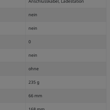
Anschlusskabel, Ladestation
nein
nein
0
nein
ohne
235 g
66 mm
168 mm