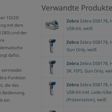
Verwandte Produkt
rker 1D/2D
Zebra
Zebra DS8178, HC
ung mit dem
USB-Kit, weiß
1280) und der
ere
Zebra
Zebra DS8178, HC
blematische
Gun Only, weiß
rgt dafür,
Zebra
Zebra DS8178, H
a vermeidet
SR, FIPS, Gun Only, we
ebra-Funktion
Zebra
Zebra DS8178, HC
t, die das
USB-Kit inkl. Lade-/Üb
re Bedienung.
(Präsentation), weiß
ob ein