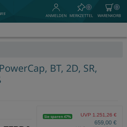
0
0
MERKZETTEL
WARENKORB
ANMELDEN
PowerCap, BT, 2D, SR,
ß
UVP 1.251,26 €
Sie sparen 47%
659,00 €
ke