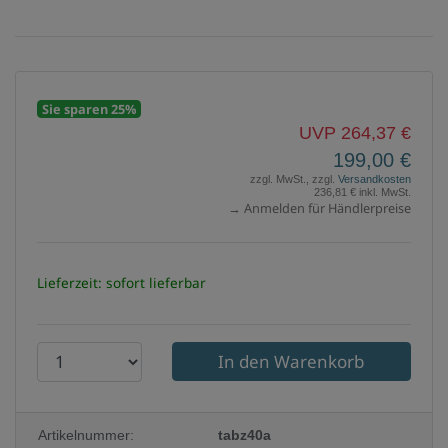
Sie sparen 25%
UVP 264,37 €
199,00 €
zzgl. MwSt., zzgl.
Versandkosten
236,81 € inkl. MwSt.
→ Anmelden für Händlerpreise
Lieferzeit: sofort lieferbar
P
r
o
Artikelnummer:
tabz40a
d