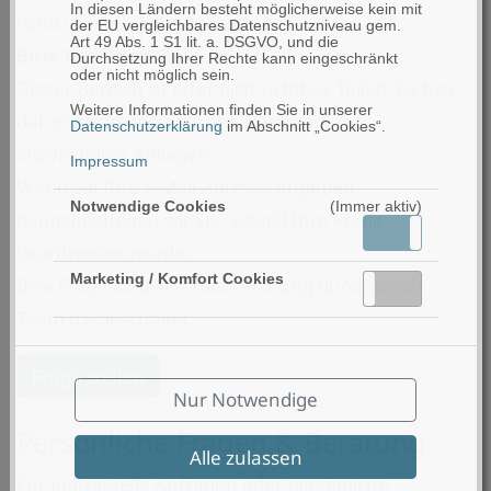
In diesen Ländern besteht möglicherweise kein mit
rund um unser Produkt stellen.
der EU vergleichbares Datenschutzniveau gem.
Art 49 Abs. 1 S1 lit. a. DSGVO, und die
Bitte beachten Sie:
Durchsetzung Ihrer Rechte kann eingeschränkt
oder nicht möglich sein.
Dieser Bereich ist öffentlich sichtbar. Teilen Sie hier
Weitere Informationen finden Sie in unserer
daher keine persönlichen Daten oder
Datenschutzerklärung
im Abschnitt „Cookies“.
individuellen Anliegen.
Impressum
Wenn Sie Ihre E-Mail-Adresse angeben,
Notwendige Cookies
(Immer aktiv)
benachrichtigen wir Sie, sobald Ihre Frage
Aktiv
Inaktiv
beantwortet wurde.
Marketing / Komfort Cookies
Ihre Frage wird erst nach Prüfung durch unser
Aktiv
Inaktiv
Team freigeschaltet.
Frage stellen
Nur Notwendige
Persönliche Fragen & Beratung
Alle zulassen
Für individuelle Anfragen oder persönliche