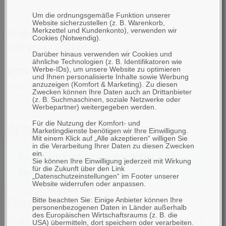
Um die ordnungsgemäße Funktion unserer
Website sicherzustellen (z. B. Warenkorb,
Artikelnummer(n) des Herstellers
Merkzettel und Kundenkonto), verwenden wir
Cookies (Notwendig).
CRD-ET4X-1SCG1-01
Darüber hinaus verwenden wir Cookies und
ähnliche Technologien (z. B. Identifikatoren wie
GTIN (EAN):
Werbe-IDs), um unsere Website zu optimieren
und Ihnen personalisierte Inhalte sowie Werbung
663056018902
anzuzeigen (Komfort & Marketing). Zu diesen
Zwecken können Ihre Daten auch an Drittanbieter
(z. B. Suchmaschinen, soziale Netzwerke oder
Werbepartner) weitergegeben werden.
Fragen & Antworten
Für die Nutzung der Komfort- und
Marketingdienste benötigen wir Ihre Einwilligung.
Mit einem Klick auf „Alle akzeptieren“ willigen Sie
in die Verarbeitung Ihrer Daten zu diesen Zwecken
ein.
Zu diesem Produkt wurden bisher noch
Sie können Ihre Einwilligung jederzeit mit Wirkung
für die Zukunft über den Link
keine Fragen gestellt.
„Datenschutzeinstellungen“ im Footer unserer
Website widerrufen oder anpassen.
Fragen zum Produkt
Bitte beachten Sie: Einige Anbieter können Ihre
personenbezogenen Daten in Länder außerhalb
des Europäischen Wirtschaftsraums (z. B. die
In diesem Bereich können Sie allgemeine Fragen
USA) übermitteln, dort speichern oder verarbeiten.