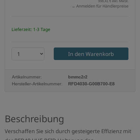
998,41 € inkl. MwSt.
→ Anmelden für Händlerpreise
Lieferzeit: 1-3 Tage
P
r
o
Artikelnummer:
bmmc2r2
d
Hersteller-Artikelnummer:
RFD4030-G00B700-E8
u
k
t
Beschreibung
a
n
Verschaffen Sie sich durch gesteigerte Effizienz mit
z