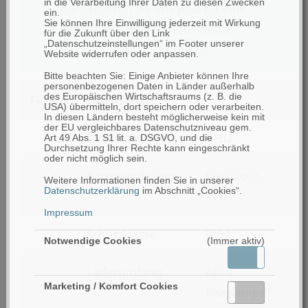
in die Verarbeitung Ihrer Daten zu diesen Zwecken
Kontaktieren Sie uns jetzt für eine
ein.
Sie können Ihre Einwilligung jederzeit mit Wirkung
individuelle und unverbindliche
für die Zukunft über den Link
„Datenschutzeinstellungen“ im Footer unserer
Beratung: 06432 9139 710.
Website widerrufen oder anpassen.
Bitte beachten Sie: Einige Anbieter können Ihre
personenbezogenen Daten in Länder außerhalb
des Europäischen Wirtschaftsraums (z. B. die
Filtern
Eigenschaft
USA) übermitteln, dort speichern oder verarbeiten.
In diesen Ländern besteht möglicherweise kein mit
der EU vergleichbares Datenschutzniveau gem.
filtern
Klassifizierung
RFID
Art 49 Abs. 1 S1 lit. a. DSGVO, und die
Durchsetzung Ihrer Rechte kann eingeschränkt
nach
oder nicht möglich sein.
filtern
Kommunikation
Bluetooth,
Klassifizierung
Weitere Informationen finden Sie in unserer
Datenschutzerklärung
im Abschnitt „Cookies“.
nach
RFID
Impressum
Kommunikation
filtern
Schutzklasse
IP54
Notwendige Cookies
(Immer aktiv)
nach
Aktiv
Inaktiv
filtern
Lieferumfang
Akku,
Schutzklasse
Marketing / Komfort Cookies
nach
Pistolengriff
Aktiv
Inaktiv