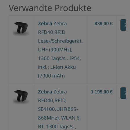
Verwandte Produkte
Zebra
Zebra
839,00 €
Zu
RFD40 RFID
Lese-/Schreibgerät,
UHF (900MHz),
1300 Tags/s., IP54,
inkl.: Li-Ion Akku
(7000 mAh)
Zebra
Zebra
1.199,00 €
Zu
RFD40,RFID,
SE4100,UHF(865-
868MHz), WLAN 6,
BT, 1300 Tags/s.,