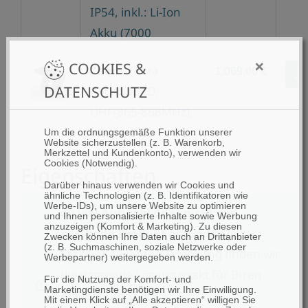
IP54, inkl.: Li-Ion
Akku (7000
×
COOKIES &
Zebra
Zebra
1.069,00 €
Zu
DATENSCHUTZ
RFD40,RFID,
UHF(865-868MHz),
WLAN, BT
Um die ordnungsgemäße Funktion unserer
Website sicherzustellen (z. B. Warenkorb,
Merkzettel und Kundenkonto), verwenden wir
Cookies (Notwendig).
Eigenschaften
Darüber hinaus verwenden wir Cookies und
ähnliche Technologien (z. B. Identifikatoren wie
Werbe-IDs), um unsere Website zu optimieren
Zu viel Auswahl oder nicht das
und Ihnen personalisierte Inhalte sowie Werbung
anzuzeigen (Komfort & Marketing). Zu diesen
passende Produkt gefunden?
Zwecken können Ihre Daten auch an Drittanbieter
(z. B. Suchmaschinen, soziale Netzwerke oder
Mit über 40 Jahren Erfahrung finden wir
Werbepartner) weitergegeben werden.
die passende Lösung exakt für Ihren
Für die Nutzung der Komfort- und
Marketingdienste benötigen wir Ihre Einwilligung.
Anwendungsfall!
Mit einem Klick auf „Alle akzeptieren“ willigen Sie