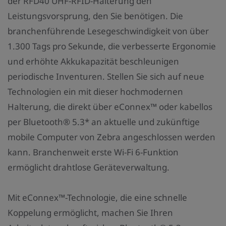
der RFD40 UHF-RFID-Halterung den
a
Leistungsvorsprung, den Sie benötigen. Die
h
branchenführende Lesegeschwindigkeit von über
l
1.300 Tags pro Sekunde, die verbesserte Ergonomie
:
und erhöhte Akkukapazität beschleunigen
periodische Inventuren. Stellen Sie sich auf neue
Technologien ein mit dieser hochmodernen
Halterung, die direkt über eConnex™ oder kabellos
per Bluetooth® 5.3* an aktuelle und zukünftige
mobile Computer von Zebra angeschlossen werden
kann. Branchenweit erste Wi-Fi 6-Funktion
ermöglicht drahtlose Geräteverwaltung.
Mit eConnex™-Technologie, die eine schnelle
Koppelung ermöglicht, machen Sie Ihren