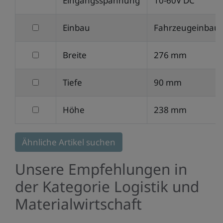
Eingangsspannung
10-60V DC
filtern
Einbau
Fahrzeugeinbau
nach
filtern
Breite
276 mm
Einbau
nach
filtern
Tiefe
90 mm
Breite
nach
filtern
Höhe
238 mm
Tiefe
nach
Höhe
Ähnliche Artikel suchen
Unsere Empfehlungen in
der Kategorie Logistik und
Materialwirtschaft