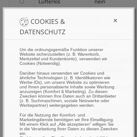
filtern
Lüfterlos
nein
nach
filtern
Displaygröße
8"
×
Lüfterlos
COOKIES &
nach
DATENSCHUTZ
filtern
Auflösung
1280 x 720
Displaygröße
nach
(16:9)
Um die ordnungsgemäße Funktion unserer
Auflösung
Website sicherzustellen (z. B. Warenkorb,
Merkzettel und Kundenkonto), verwenden wir
filtern
Touchscreen
kapazitiv / PCAP
Cookies (Notwendig).
nach
/ Multitouch
Darüber hinaus verwenden wir Cookies und
Touchscreen
ähnliche Technologien (z. B. Identifikatoren wie
Werbe-IDs), um unsere Website zu optimieren
Prozessor
Qualcomm 660,
und Ihnen personalisierte Inhalte sowie Werbung
anzuzeigen (Komfort & Marketing). Zu diesen
2,2GHz
Zwecken können Ihre Daten auch an Drittanbieter
(z. B. Suchmaschinen, soziale Netzwerke oder
Werbepartner) weitergegeben werden.
RAM
4 GB
Für die Nutzung der Komfort- und
Marketingdienste benötigen wir Ihre Einwilligung.
Mit einem Klick auf „Alle akzeptieren“ willigen Sie
filtern
max. RAM
4 GB
in die Verarbeitung Ihrer Daten zu diesen Zwecken
ein.