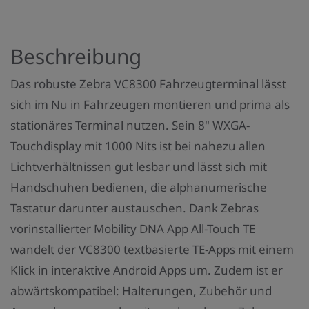
t
a
Beschreibung
n
z
Das robuste Zebra VC8300 Fahrzeugterminal lässt
a
sich im Nu in Fahrzeugen montieren und prima als
h
stationäres Terminal nutzen. Sein 8" WXGA-
l
Touchdisplay mit 1000 Nits ist bei nahezu allen
:
Lichtverhältnissen gut lesbar und lässt sich mit
Handschuhen bedienen, die alphanumerische
Tastatur darunter austauschen. Dank Zebras
vorinstallierter Mobility DNA App All-Touch TE
wandelt der VC8300 textbasierte TE-Apps mit einem
Klick in interaktive Android Apps um. Zudem ist er
abwärtskompatibel: Halterungen, Zubehör und