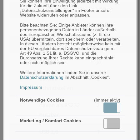
nach
Sie können Ihre Einwilligung jederzeit mit Wirkung
für die Zukunft über den Link
Laufwerk
SSD
max.
„Datenschutzeinstellungen“ im Footer unserer
Website widerrufen oder anpassen.
RAM
Bitte beachten Sie: Einige Anbieter können Ihre
Laufwerkskapazität
32 GB
personenbezogenen Daten in Länder außerhalb
des Europäischen Wirtschaftsraums (z. B. die
USA) übermitteln, dort speichern oder verarbeiten.
Raid 1
nein
In diesen Ländern besteht möglicherweise kein mit
der EU vergleichbares Datenschutzniveau gem.
Art 49 Abs. 1 S1 lit. a. DSGVO, und die
Durchsetzung Ihrer Rechte kann eingeschränkt
filtern
WLAN
ja
oder nicht möglich sein.
nach
Weitere Informationen finden Sie in unserer
filtern
Serielle
2
Datenschutzerklärung
im Abschnitt „Cookies“.
WLAN
nach
Schnittstellen
Impressum
Serielle
Notwendige Cookies
(Immer aktiv)
filtern
davon als RS232
2
Schnittstellen
Aktiv
Inaktiv
nach
nutzbar
Marketing / Komfort Cookies
davon
Aktiv
Inaktiv
USB 2.0
1
als