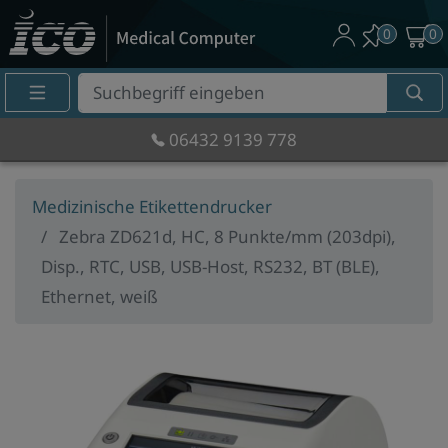
0
0
Suche
Eingabefeld
06432 9139 778
Medizinische Etikettendrucker
Zebra ZD621d, HC, 8 Punkte/mm (203dpi),
Disp., RTC, USB, USB-Host, RS232, BT (BLE),
Ethernet, weiß