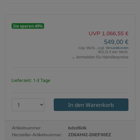
Sie sparen 49%
UVP 1.066,55 €
549,00 €
zzgl. MwSt., zzgl.
Versandkosten
653,31 € inkl. MwSt.
→ Anmelden für Händlerpreise
Lieferzeit: 1-3 Tage
P
r
o
Artikelnummer:
bdzd6dk
d
Hersteller-Artikelnummer:
ZD6AH42-D0EF00EZ