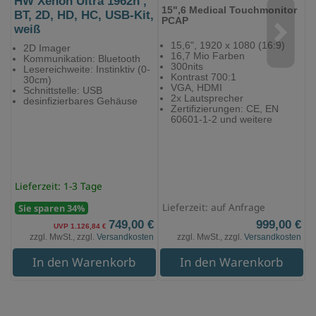
HW Xenon Ultra 1962h ,
15",6 Medical Touchmonitor
BT, 2D, HD, HC, USB-Kit,
PCAP
weiß
15,6", 1920 x 1080 (16:9)
2D Imager
16,7 Mio Farben
Kommunikation: Bluetooth
300nits
Lesereichweite: Instinktiv (0-
Kontrast 700:1
30cm)
VGA, HDMI
Schnittstelle: USB
2x Lautsprecher
desinfizierbares Gehäuse
Zertifizierungen: CE, EN
60601-1-2 und weitere
Lieferzeit: 1-3 Tage
Lieferzeit: auf Anfrage
Sie sparen 34%
749,00 €
999,00 €
UVP 1.126,84 €
zzgl. MwSt., zzgl.
Versandkosten
zzgl. MwSt., zzgl.
Versandkosten
In den Warenkorb
In den Warenkorb