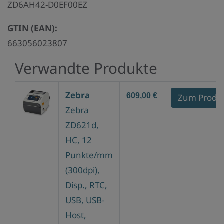
ZD6AH42-D0EF00EZ
GTIN (EAN):
663056023807
Verwandte Produkte
Zebra
609,00 €
Zum Produ
Zebra
ZD621d,
HC, 12
Punkte/mm
(300dpi),
Disp., RTC,
USB, USB-
Host,