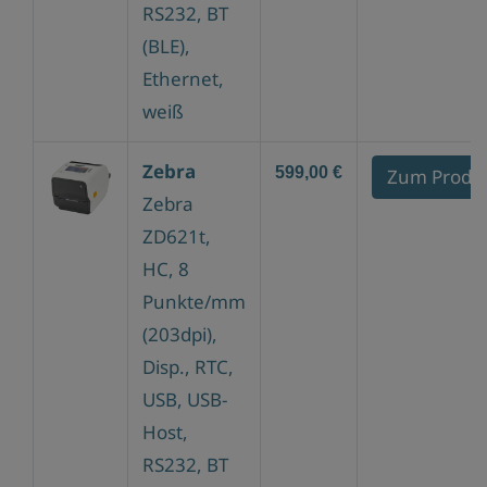
RS232, BT
(BLE),
Ethernet,
weiß
Zebra
599,00 €
Zum Produ
Zebra
ZD621t,
HC, 8
Punkte/mm
(203dpi),
Disp., RTC,
USB, USB-
Host,
RS232, BT