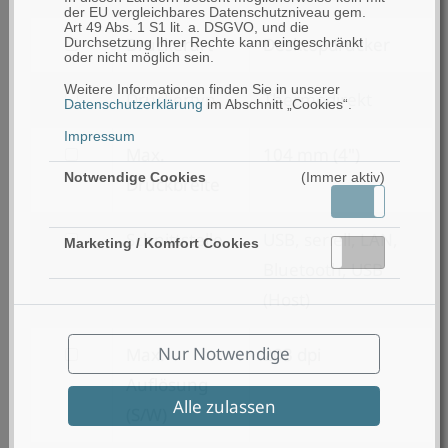
der EU vergleichbares Datenschutzniveau gem.
Art 49 Abs. 1 S1 lit. a. DSGVO, und die
filtern
Druckerart
Desktopdrucker
Durchsetzung Ihrer Rechte kann eingeschränkt
oder nicht möglich sein.
nach
Weitere Informationen finden Sie in unserer
filtern
Druckertyp
Thermodirekt
Druckerart
Datenschutzerklärung
im Abschnitt „Cookies“.
nach
Impressum
filtern
Max.
104 mm (4")
Druckertyp
Notwendige Cookies
(Immer aktiv)
nach
Druckbreite
Aktiv
Inaktiv
Max.
filtern
Schnittstelle
USB, seriell, LAN,
Druckbreite
Marketing / Komfort Cookies
Aktiv
Inaktiv
nach
Bluetooth, USB
Schnittstelle
(Host)
filtern
Nur Notwendige
Max.
203 dpi
nach
Auflösung
Alle zulassen
Max.
(S/W)
Auflösung