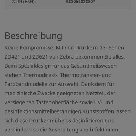
u
GTIN (EAN):
663056023807
k
t
a
Beschreibung
n
z
Keine Kompromisse. Mit den Druckern der Serien
a
ZD421 und ZD621 von Zebra bekommen Sie alles.
h
Beim Spezialdesign für das Gesundheitswesen
l
stehen Thermodirekt-, Thermotransfer- und
:
Farbbandmodelle zur Auswahl. Dank dem für
medizinische Zwecke geeigneten Netzteil, der
versiegelten Tastenoberfläche sowie UV- und
desinfektionsmittelbeständigen Kunststoffen lassen
sich diese Drucker mühelos desinfizieren und
verhindern so die Ausbreitung von Infektionen.