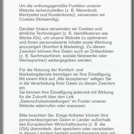
Ethernet,
Um die ordnungsgemäße Funktion unserer
weiß
Website sicherzustellen (z. B. Warenkorb,
Merkzettel und Kundenkonto), verwenden wir
Cookies (Notwendig).
Eigenschaften
Darüber hinaus verwenden wir Cookies und
ähnliche Technologien (z. B. Identifikatoren wie
Werbe-IDs), um unsere Website zu optimieren
und Ihnen personalisierte Inhalte sowie Werbung
Zu viel Auswahl oder nicht das
anzuzeigen (Komfort & Marketing). Zu diesen
Zwecken können Ihre Daten auch an Drittanbieter
passende Produkt gefunden?
(z. B. Suchmaschinen, soziale Netzwerke oder
Werbepartner) weitergegeben werden.
Mit über 40 Jahren Erfahrung finden wir
Für die Nutzung der Komfort- und
die passende Lösung exakt für Ihren
Marketingdienste benötigen wir Ihre Einwilligung.
Mit einem Klick auf „Alle akzeptieren“ willigen Sie
Anwendungsfall!
in die Verarbeitung Ihrer Daten zu diesen Zwecken
ein.
Kontaktieren Sie uns jetzt für eine
Sie können Ihre Einwilligung jederzeit mit Wirkung
für die Zukunft über den Link
individuelle und unverbindliche
„Datenschutzeinstellungen“ im Footer unserer
Website widerrufen oder anpassen.
Beratung: 06432 9139 710.
Bitte beachten Sie: Einige Anbieter können Ihre
personenbezogenen Daten in Länder außerhalb
des Europäischen Wirtschaftsraums (z. B. die
USA) übermitteln, dort speichern oder verarbeiten.
Filtern
Eigenschaft
In diesen Ländern besteht möglicherweise kein mit