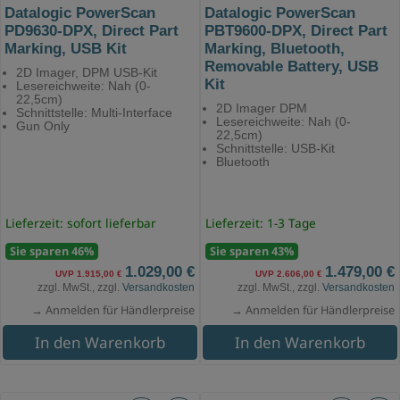
Datalogic PowerScan
Datalogic PowerScan
PD9630-DPX, Direct Part
PBT9600-DPX, Direct Part
Marking, USB Kit
Marking, Bluetooth,
Removable Battery, USB
2D Imager, DPM USB-Kit
Kit
Lesereichweite: Nah (0-
22,5cm)
2D Imager DPM
Schnittstelle: Multi-Interface
Lesereichweite: Nah (0-
Gun Only
22,5cm)
Schnittstelle: USB-Kit
Bluetooth
Lieferzeit: sofort lieferbar
Lieferzeit: 1-3 Tage
Sie sparen 46%
Sie sparen 43%
1.029,00 €
1.479,00 €
UVP 1.915,00 €
UVP 2.606,00 €
zzgl. MwSt., zzgl.
Versandkosten
zzgl. MwSt., zzgl.
Versandkosten
→ Anmelden für Händlerpreise
→ Anmelden für Händlerpreise
In den Warenkorb
In den Warenkorb