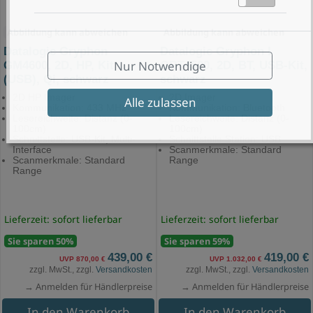
Abbildung kann abweichen
Abbildung kann abweichen
Datalogic Gryphon
Datalogic Gryphon I
Nur Notwendige
GM4600, 2D, HP, Kit
GBT4500, 2D, BT, USB-Kit,
(USB), Qi, schwarz
schwarz
2D HP Imager
2D Imager
Alle zulassen
Kommunikation: 433 MHz
Kommunikation: Bluetooth
Lesereichweite: Distanz (0-
Lesereichweite: Distanz (0-
100cm)
100cm)
Schnittstelle: USB-Kit, Multi-
Schnittstelle Station: USB
Interface
Scanmerkmale: Standard
Scanmerkmale: Standard
Range
Range
Lieferzeit: sofort lieferbar
Lieferzeit: sofort lieferbar
Sie sparen 50%
Sie sparen 59%
439,00 €
419,00 €
UVP 870,00 €
UVP 1.032,00 €
zzgl. MwSt., zzgl.
Versandkosten
zzgl. MwSt., zzgl.
Versandkosten
→ Anmelden für Händlerpreise
→ Anmelden für Händlerpreise
In den Warenkorb
In den Warenkorb