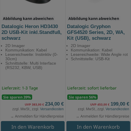
Abbildung kann abweichen
Abbildung kann abweichen
Datalogic Heron HD3430
Datalogic Gryphon
2D USB-Kit inkl.Standfuß,
GFS4520 Series, 2D, WA,
schwarz
Kit (USB), schwarz
2D Imager
2D Imager
Kommunikation: Kabel
Kommunikation: Kabel
Lesereichweite: Instinktiv (0-
Lesereichweite: Wide Angle rot
30cm)
Schnittstelle: USB-Kit
Schnittstelle: Multi Interface
(RS232, KBW, USB)
Lieferzeit: 1-3 Tage
Lieferzeit: sofort lieferbar
Sie sparen 39%
Sie sparen 56%
234,00 €
199,00 €
UVP 383,00 €
UVP 453,00 €
zzgl. MwSt., zzgl.
Versandkosten
zzgl. MwSt., zzgl.
Versandkosten
→ Anmelden für Händlerpreise
→ Anmelden für Händlerpreise
In den Warenkorb
In den Warenkorb