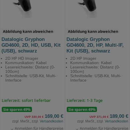
Abbildung kann abweichen
Abbildung kann abweichen
Datalogic Gryphon
Datalogic Gryphon
GD4600, 2D, HD, USB, Kit
GD4600, 2D, HP, Multi-IF,
(USB), schwarz
Kit (USB), schwarz
2D HP HD Imager
2D HP Imager
Kommunikation: Kabel
Kommunikation: Kabel
Lesereichweite: Distanz (0-
Lesereichweite: Distanz (0-
100cm)
100cm)
Schnittstelle: USB-Kit, Multi-
Schnittstelle: USB-Kit, Multi-
Interface
Interface
Lieferzeit: sofort lieferbar
Lieferzeit: 1-3 Tage
Sie sparen 49%
Sie sparen 49%
169,00 €
189,00 €
UVP 330,00 €
UVP 371,00 €
zzgl. MwSt., zzgl.
Versandkosten
zzgl. MwSt., zzgl.
Versandkosten
→ Anmelden für Händlerpreise
→ Anmelden für Händlerpreise