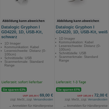
Abbildung kann abweichen
Abbildung kann abweichen
Datalogic Gryphon I
Datalogic Gryphon I
GD4220, 1D, USB-Kit,
GD4220, 1D, USB-Kit, weiß
schwarz
1D Imager
Kommunikation: Kabel
1D Imager
Lesereichweite: Distanz (0-
Kommunikation: Kabel
100cm)
Lesereichweite: Distanz (0-
Schnittstelle: USB
100cm)
Scanmerkmale: Standard
Schnittstelle: USB
Range
Scanmerkmale: Standard
Range
Lieferzeit: sofort lieferbar
Lieferzeit: 1-3 Tage
Sie sparen 63%
Sie sparen 61%
69,00 €
72,00 €
UVP 185,00 €
UVP 185,00 €
zzgl. MwSt., zzgl.
Versandkosten
zzgl. MwSt., zzgl.
Versandkosten
→ Anmelden für Händlerpreise
→ Anmelden für Händlerpreise