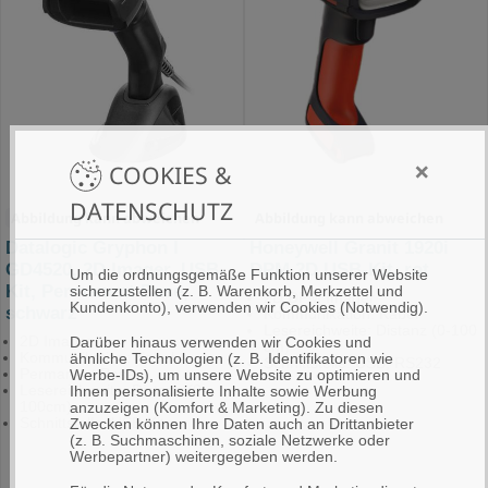
×
COOKIES &
DATENSCHUTZ
Abbildung kann abweichen
Abbildung kann abweichen
Datalogic Gryphon I
Honeywell Granit 1920i
GD4520, 2D Imager, USB-
DPM 2D USB-Kit, rot
Um die ordnungsgemäße Funktion unserer Website
Kit, Permanent Base,
sicherzustellen (z. B. Warenkorb, Merkzettel und
2D DPM Imager
Kundenkonto), verwenden wir Cookies (Notwendig).
schwarz
Kommunikation: Kabel
Lesereichweite: Distanz (0-100
2D Imager
Darüber hinaus verwenden wir Cookies und
cm)
Kommunikation: Kabel
ähnliche Technologien (z. B. Identifikatoren wie
Schnittstelle: USB, RS232
Permanent Base
Werbe-IDs), um unsere Website zu optimieren und
Lesereichweite: Distanz (0-
Ihnen personalisierte Inhalte sowie Werbung
100cm)
anzuzeigen (Komfort & Marketing). Zu diesen
Schnittstelle: USB-Kit
Zwecken können Ihre Daten auch an Drittanbieter
(z. B. Suchmaschinen, soziale Netzwerke oder
Werbepartner) weitergegeben werden.