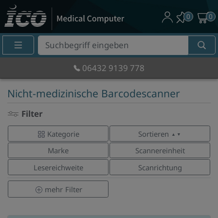
0
0
Suche
Eingabefeld
06432 9139 778
Nicht-medizinische Barcodescanner
Filter
Kategorie
Sortieren
▲ ▼
Marke
Scannereinheit
Lesereichweite
Scanrichtung
mehr
Filter