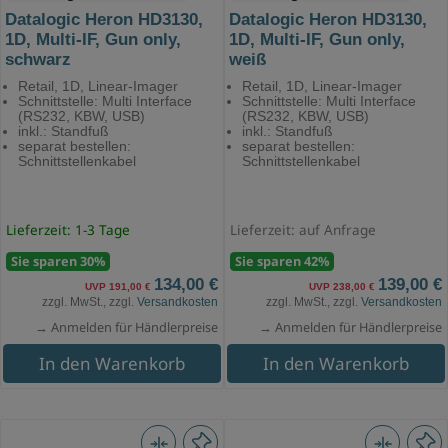
Datalogic Heron HD3130,
Datalogic Heron HD3130,
1D, Multi-IF, Gun only,
1D, Multi-IF, Gun only,
schwarz
weiß
Retail, 1D, Linear-Imager
Retail, 1D, Linear-Imager
Schnittstelle: Multi Interface
Schnittstelle: Multi Interface
(RS232, KBW, USB)
(RS232, KBW, USB)
inkl.: Standfuß
inkl.: Standfuß
separat bestellen:
separat bestellen:
Schnittstellenkabel
Schnittstellenkabel
Lieferzeit: 1-3 Tage
Lieferzeit: auf Anfrage
Sie sparen 30%
Sie sparen 42%
134,00 €
139,00 €
UVP 191,00 €
UVP 238,00 €
zzgl. MwSt., zzgl.
Versandkosten
zzgl. MwSt., zzgl.
Versandkosten
→ Anmelden für Händlerpreise
→ Anmelden für Händlerpreise
In den Warenkorb
In den Warenkorb