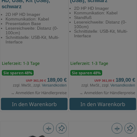
HD, USB, Kit (USB),
(USB), schwarz
schwarz
2D HP HD Imager
Kommunikation: Kabel
2D HP HD Imager
Standfuß
Kommunikation: Kabel
Lesereichweite: Distanz (0-
Presentation Base
100cm)
Lesereichweite: Distanz (0-
Schnittstelle: USB-Kit, Multi-
100cm)
Interface
Schnittstelle: USB-Kit, Multi-
Interface
Lieferzeit: 1-3 Tage
Lieferzeit: 1-3 Tage
Sie sparen 48%
Sie sparen 48%
189,00 €
189,00 €
UVP 361,00 €
UVP 361,00 €
zzgl. MwSt., zzgl.
Versandkosten
zzgl. MwSt., zzgl.
Versandkosten
→ Anmelden für Händlerpreise
→ Anmelden für Händlerpreise
In den Warenkorb
In den Warenkorb