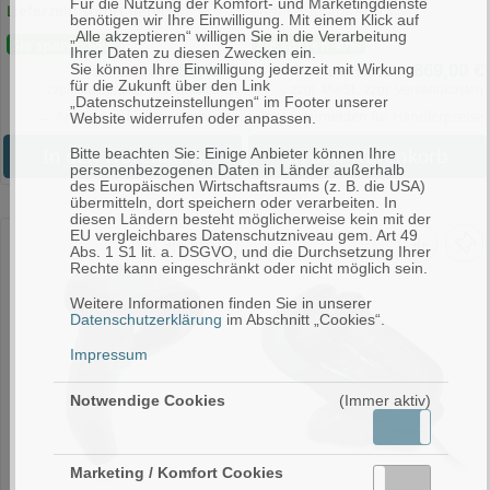
Für die Nutzung der Komfort- und Marketingdienste
Lieferzeit: sofort lieferbar
Lieferzeit: auf Anfrage
benötigen wir Ihre Einwilligung. Mit einem Klick auf
„Alle akzeptieren“ willigen Sie in die Verarbeitung
Sie sparen 55%
Sie sparen 40%
Ihrer Daten zu diesen Zwecken ein.
199,00 €
869,00 €
Sie können Ihre Einwilligung jederzeit mit Wirkung
UVP 445,00 €
UVP 1.437,24 €
für die Zukunft über den Link
zzgl. MwSt., zzgl.
Versandkosten
zzgl. MwSt., zzgl.
Versandkosten
„Datenschutzeinstellungen“ im Footer unserer
→ Anmelden für Händlerpreise
→ Anmelden für Händlerpreise
Website widerrufen oder anpassen.
In den Warenkorb
In den Warenkorb
Bitte beachten Sie: Einige Anbieter können Ihre
personenbezogenen Daten in Länder außerhalb
des Europäischen Wirtschaftsraums (z. B. die USA)
übermitteln, dort speichern oder verarbeiten. In
diesen Ländern besteht möglicherweise kein mit der
EU vergleichbares Datenschutzniveau gem. Art 49
Abs. 1 S1 lit. a. DSGVO, und die Durchsetzung Ihrer
Rechte kann eingeschränkt oder nicht möglich sein.
Weitere Informationen finden Sie in unserer
Datenschutzerklärung
im Abschnitt „Cookies“.
Impressum
Notwendige Cookies
(Immer aktiv)
Aktiv
Inakti
Marketing / Komfort Cookies
Aktiv
Inaktiv