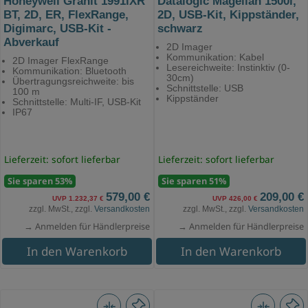
Honeywell Granit 1991iXR
Datalogic Magellan 1500i,
BT, 2D, ER, FlexRange,
2D, USB-Kit, Kippständer,
Digimarc, USB-Kit -
schwarz
Abverkauf
2D Imager
Kommunikation: Kabel
2D Imager FlexRange
Lesereichweite: Instinktiv (0-
Kommunikation: Bluetooth
30cm)
Übertragungsreichweite: bis
Schnittstelle: USB
100 m
Kippständer
Schnittstelle: Multi-IF, USB-Kit
IP67
Lieferzeit: sofort lieferbar
Lieferzeit: sofort lieferbar
Sie sparen 53%
Sie sparen 51%
579,00 €
209,00 €
UVP 1.232,37 €
UVP 426,00 €
zzgl. MwSt., zzgl.
Versandkosten
zzgl. MwSt., zzgl.
Versandkosten
→ Anmelden für Händlerpreise
→ Anmelden für Händlerpreise
In den Warenkorb
In den Warenkorb