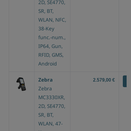
2D, SE4770,
SR, BT,
WLAN, NFC,
38-Key
func.-num.,
IP64, Gun,
RFID, GMS,
Android
Zebra
2.579,00 €
Z
Zebra
MC3330XR,
2D, SE4770,
SR, BT,
WLAN, 47-