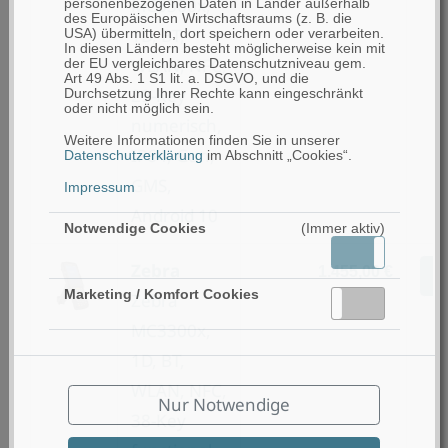
MC3300x,
personenbezogenen Daten in Länder außerhalb
des Europäischen Wirtschaftsraums (z. B. die
1D, BT,
USA) übermitteln, dort speichern oder verarbeiten.
In diesen Ländern besteht möglicherweise kein mit
WLAN, NFC,
der EU vergleichbares Datenschutzniveau gem.
Art 49 Abs. 1 S1 lit. a. DSGVO, und die
29-Key
Durchsetzung Ihrer Rechte kann eingeschränkt
oder nicht möglich sein.
numerisch,
Weitere Informationen finden Sie in unserer
IP64, Gun,
Datenschutzerklärung
im Abschnitt „Cookies“.
GMS,
Impressum
Android 10
Notwendige Cookies
(Immer aktiv)
Aktiv
Inaktiv
Zebra
1.455,00 €
Z
Marketing / Komfort Cookies
Zebra
Aktiv
Inaktiv
MC3300x,
1D, BT,
WLAN, NFC,
Nur Notwendige
38-Key