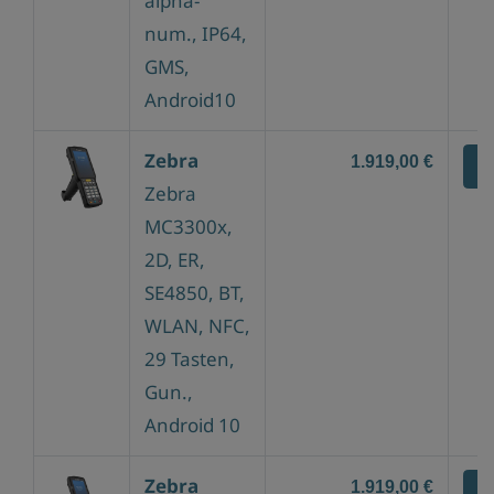
alpha-
num., IP64,
GMS,
Android10
Zebra
1.919,00 €
Z
Zebra
MC3300x,
2D, ER,
SE4850, BT,
WLAN, NFC,
29 Tasten,
Gun.,
Android 10
Zebra
1.919,00 €
Z