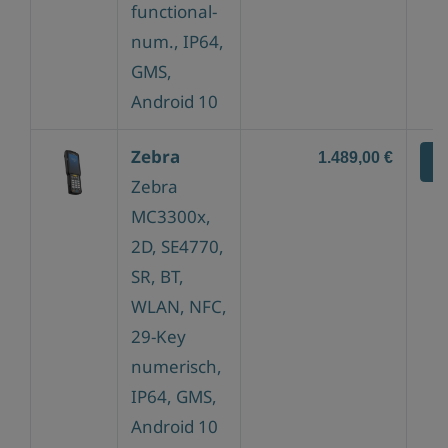
functional-
num., IP64,
GMS,
Android 10
Zebra
1.489,00 €
Z
Zebra
MC3300x,
2D, SE4770,
SR, BT,
WLAN, NFC,
29-Key
numerisch,
IP64, GMS,
Android 10