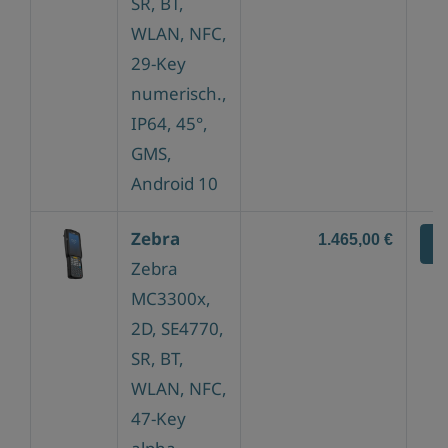
SR, BT,
WLAN, NFC,
29-Key
numerisch.,
IP64, 45°,
GMS,
Android 10
Zebra
1.465,00 €
Z
Zebra
MC3300x,
2D, SE4770,
SR, BT,
WLAN, NFC,
47-Key