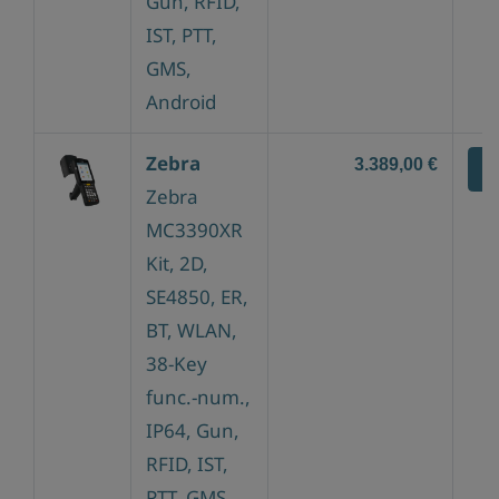
Gun, RFID,
IST, PTT,
GMS,
Android
Zebra
3.389,00 €
Z
Zebra
MC3390XR
Kit, 2D,
SE4850, ER,
BT, WLAN,
38-Key
func.-num.,
IP64, Gun,
RFID, IST,
PTT, GMS,