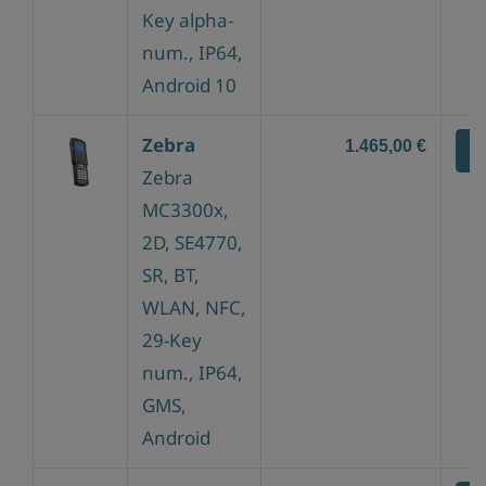
Key alpha-
num., IP64,
Android 10
Zebra
1.465,00 €
Z
Zebra
MC3300x,
2D, SE4770,
SR, BT,
WLAN, NFC,
29-Key
num., IP64,
GMS,
Android