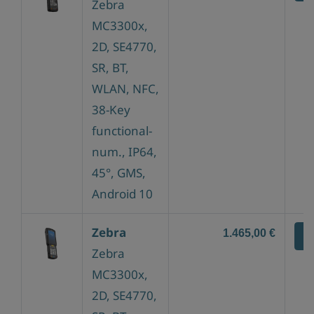
Zebra
MC3300x,
2D, SE4770,
SR, BT,
WLAN, NFC,
38-Key
functional-
num., IP64,
45°, GMS,
Android 10
Zebra
1.465,00 €
Z
Zebra
MC3300x,
2D, SE4770,