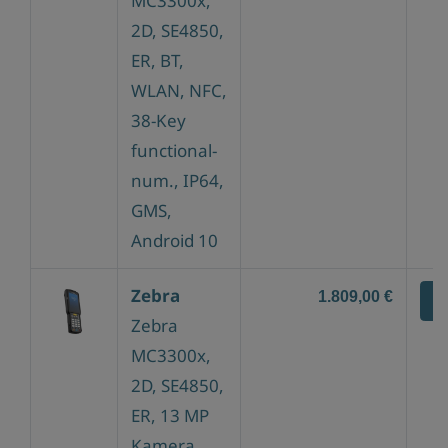
MC3300x,
2D, SE4850,
ER, BT,
WLAN, NFC,
38-Key
functional-
num., IP64,
GMS,
Android 10
Zebra
1.809,00 €
Z
Zebra
MC3300x,
2D, SE4850,
ER, 13 MP
Kamera,