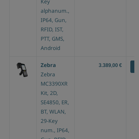
Key
alphanum.,
IP64, Gun,
RFID, IST,
PTT, GMS,
Android
Zebra
3.389,00 €
Z
Zebra
MC3390XR
Kit, 2D,
SE4850, ER,
BT, WLAN,
29-Key
num., IP64,