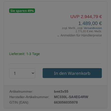
Sie sparen 49%
UVP 2.944,79 €
1.489,00 €
zzgl. MwSt., zzgl.
Versandkosten
1.771,91 € inkl. MwSt.
→ Anmelden für Händlerpreise
Lieferzeit: 1-3 Tage
P
r
o
Artikelnummer:
bmt3x55
d
Hersteller-Artikelnummer:
MC330L-SA4EG4RW
u
GTIN (EAN):
663056035978
k