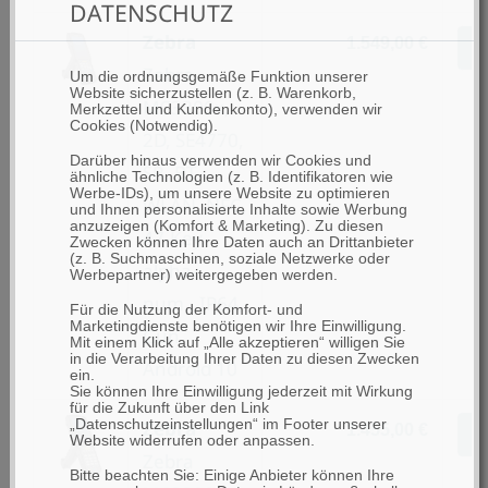
DATENSCHUTZ
Zebra
1.549,00 €
Z
Zebra
Um die ordnungsgemäße Funktion unserer
Website sicherzustellen (z. B. Warenkorb,
MC3300x,
Merkzettel und Kundenkonto), verwenden wir
Cookies (Notwendig).
2D, SE4770,
Darüber hinaus verwenden wir Cookies und
SR, BT,
ähnliche Technologien (z. B. Identifikatoren wie
Werbe-IDs), um unsere Website zu optimieren
WLAN, NFC,
und Ihnen personalisierte Inhalte sowie Werbung
anzuzeigen (Komfort & Marketing). Zu diesen
47-Key
Zwecken können Ihre Daten auch an Drittanbieter
(z. B. Suchmaschinen, soziale Netzwerke oder
alpha-
Werbepartner) weitergegeben werden.
num., IP64,
Für die Nutzung der Komfort- und
Marketingdienste benötigen wir Ihre Einwilligung.
Gun,
Mit einem Klick auf „Alle akzeptieren“ willigen Sie
in die Verarbeitung Ihrer Daten zu diesen Zwecken
Android 10
ein.
Sie können Ihre Einwilligung jederzeit mit Wirkung
für die Zukunft über den Link
„Datenschutzeinstellungen“ im Footer unserer
Zebra
1.455,00 €
Z
Website widerrufen oder anpassen.
Zebra
Bitte beachten Sie: Einige Anbieter können Ihre