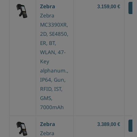
Zebra
3.159,00 €
Z
Zebra
MC3390XR,
2D, SE4850,
ER, BT,
WLAN, 47-
Key
alphanum.,
IP64, Gun,
RFID, IST,
GMS,
7000mAh
Zebra
3.389,00 €
Z
Zebra