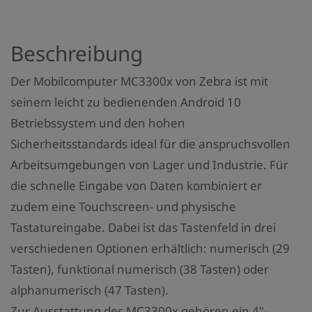
t
a
Beschreibung
n
z
Der Mobilcomputer MC3300x von Zebra ist mit
a
seinem leicht zu bedienenden Android 10
h
Betriebssystem und den hohen
l
Sicherheitsstandards ideal für die anspruchsvollen
:
Arbeitsumgebungen von Lager und Industrie. Für
die schnelle Eingabe von Daten kombiniert er
zudem eine Touchscreen- und physische
Tastatureingabe. Dabei ist das Tastenfeld in drei
verschiedenen Optionen erhältlich: numerisch (29
Tasten), funktional numerisch (38 Tasten) oder
alphanumerisch (47 Tasten).
Zur Ausstattung des MC3300x gehören ein 4"-