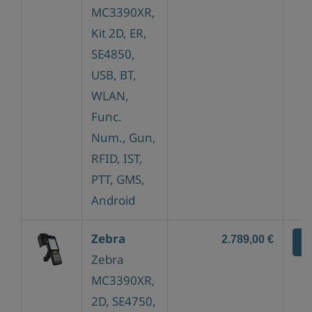
MC3390XR,
Kit 2D, ER,
SE4850,
USB, BT,
WLAN,
Func.
Num., Gun,
RFID, IST,
PTT, GMS,
Android
Zebra
2.789,00 €
Z
Zebra
MC3390XR,
2D, SE4750,