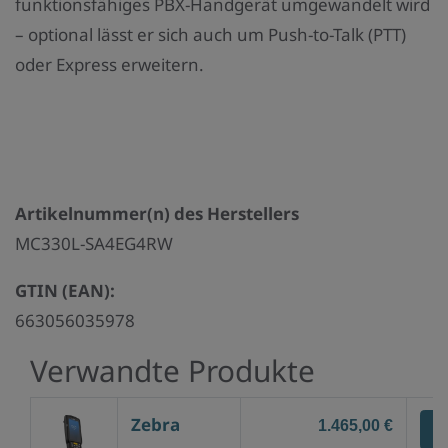
funktionsfähiges PBX-Handgerät umgewandelt wird
– optional lässt er sich auch um Push-to-Talk (PTT)
oder Express erweitern.
Artikelnummer(n) des Herstellers
MC330L-SA4EG4RW
GTIN (EAN):
663056035978
Verwandte Produkte
Zebra
1.465,00 €
Z