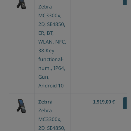
Zebra
MC3300x,
2D, SE4850,
ER, BT,
WLAN, NFC,
38-Key
functional-
num., IP64,
Gun,
Android 10
Zebra
1.919,00 €
Z
Zebra
MC3300x,
2D, SE4850,