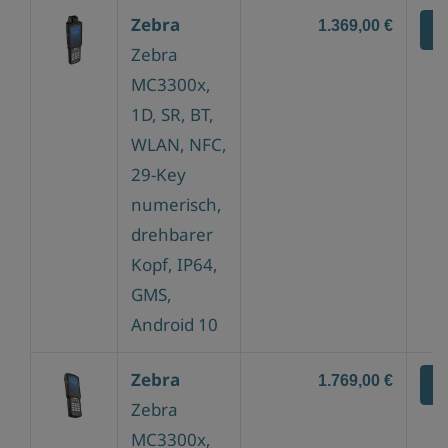
Zebra
1.369,00 €
Z
Zebra
MC3300x,
1D, SR, BT,
WLAN, NFC,
29-Key
numerisch,
drehbarer
Kopf, IP64,
GMS,
Android 10
Zebra
1.769,00 €
Z
Zebra
MC3300x,