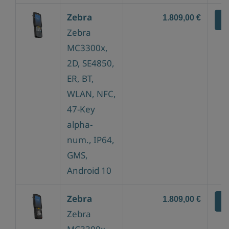
Zebra
1.809,00 €
Z
Zebra
MC3300x,
2D, SE4850,
ER, BT,
WLAN, NFC,
47-Key
alpha-
num., IP64,
GMS,
Android 10
Zebra
1.809,00 €
Z
Zebra