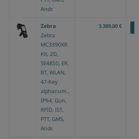
Andr.
Zebra
3.389,00 €
Z
Zebra
MC3390XR
Kit, 2D,
SE4850, ER,
BT, WLAN,
47-Key
alphanum.,
IP64, Gun,
RFID, IST,
PTT, GMS,
Andr.