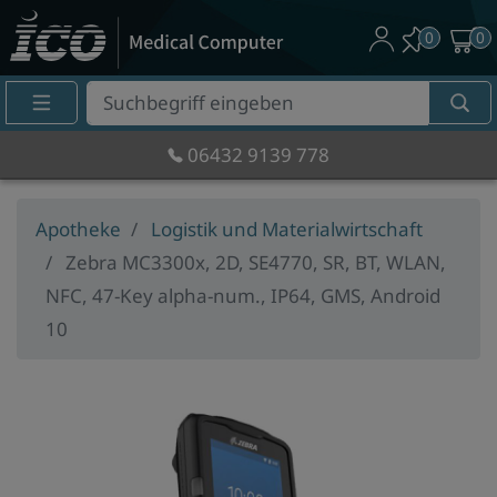
0
0
Suche
Eingabefeld
06432 9139 778
Apotheke
Logistik und Materialwirtschaft
Zebra MC3300x, 2D, SE4770, SR, BT, WLAN,
NFC, 47-Key alpha-num., IP64, GMS, Android
10