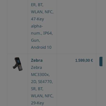
ER, BT,
WLAN, NFC,
47-Key
alpha-
num., IP64,
Gun,
Android 10
Zebra
1.599,00 €
Z
Zebra
MC3300x,
2D, SE4770,
SR, BT,
WLAN, NFC,
29-Key