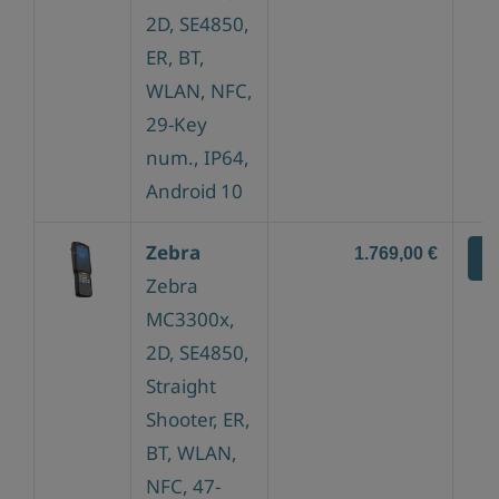
2D, SE4850,
ER, BT,
WLAN, NFC,
29-Key
num., IP64,
Android 10
Zebra
1.769,00 €
Z
Zebra
MC3300x,
2D, SE4850,
Straight
Shooter, ER,
BT, WLAN,
NFC, 47-