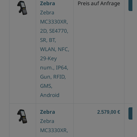
Zebra
Preis auf Anfrage
Z
Zebra
MC3330XR,
2D, SE4770,
SR, BT,
WLAN, NFC,
29-Key
num., IP64,
Gun, RFID,
GMS,
Android
Zebra
2.579,00 €
Z
Zebra
MC3330XR,