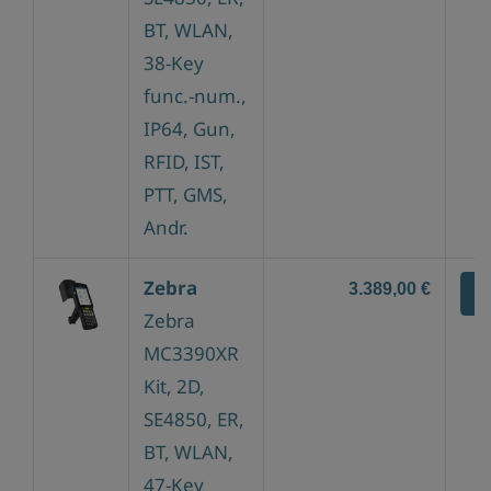
BT, WLAN,
38-Key
func.-num.,
IP64, Gun,
RFID, IST,
PTT, GMS,
Andr.
Zebra
3.389,00 €
Z
Zebra
MC3390XR
Kit, 2D,
SE4850, ER,
BT, WLAN,
47-Key