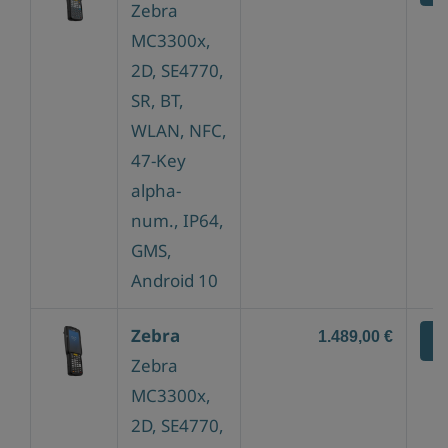
Zebra
MC3300x,
2D, SE4770,
SR, BT,
WLAN, NFC,
47-Key
alpha-
num., IP64,
GMS,
Android 10
Zebra
1.489,00 €
Z
Zebra
MC3300x,
2D, SE4770,