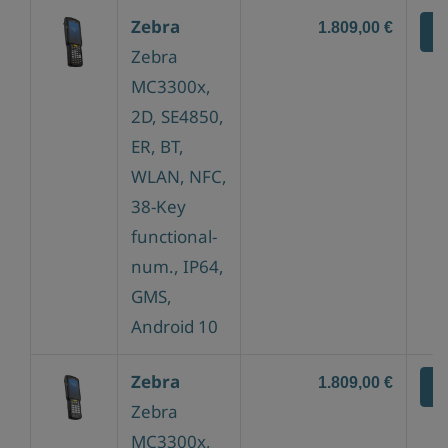
Zebra
1.809,00 €
Z
Zebra
MC3300x,
2D, SE4850,
ER, BT,
WLAN, NFC,
38-Key
functional-
num., IP64,
GMS,
Android 10
Zebra
1.809,00 €
Z
Zebra
MC3300x,