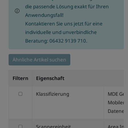
die passende Lösung exakt für Ihren
Anwendungsfall!
Kontaktieren Sie uns jetzt für eine
individuelle und unverbindliche
Beratung: 06432 9139 710.
Ähnliche Artikel suchen
Filtern
Eigenschaft
filtern
Klassifizierung
MDE Gerä
nach
Mobilen
Klassifizierung
Datener
filtern
Scannereinheit
Area Im