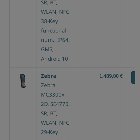
SR, BT,
WLAN, NFC,
38-Key
functional-
num., IP64,
GMS,
Android 10
Zebra
1.489,00 €
Z
Zebra
MC3300x,
2D, SE4770,
SR, BT,
WLAN, NFC,
29-Key