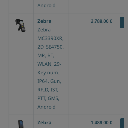
Android
Zebra
2.789,00 €
Z
Zebra
MC3390XR,
2D, SE4750,
MR, BT,
WLAN, 29-
Key num.,
IP64, Gun,
RFID, IST,
PTT, GMS,
Android
Zebra
1.489,00 €
Z