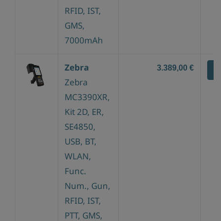
RFID, IST,
GMS,
7000mAh
Zebra
3.389,00 €
Z
Zebra
MC3390XR,
Kit 2D, ER,
SE4850,
USB, BT,
WLAN,
Func.
Num., Gun,
RFID, IST,
PTT, GMS,