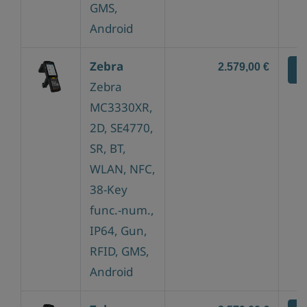
GMS,
Android
Zebra
2.579,00 €
Z
Zebra
MC3330XR,
2D, SE4770,
SR, BT,
WLAN, NFC,
38-Key
func.-num.,
IP64, Gun,
RFID, GMS,
Android