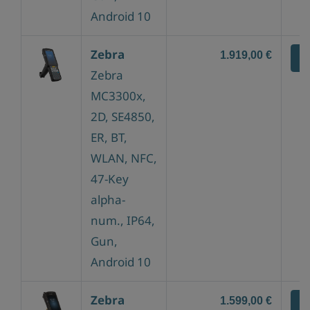
Android 10
Zebra
1.919,00 €
Z
Zebra
MC3300x,
2D, SE4850,
ER, BT,
WLAN, NFC,
47-Key
alpha-
num., IP64,
Gun,
Android 10
Zebra
1.599,00 €
Z