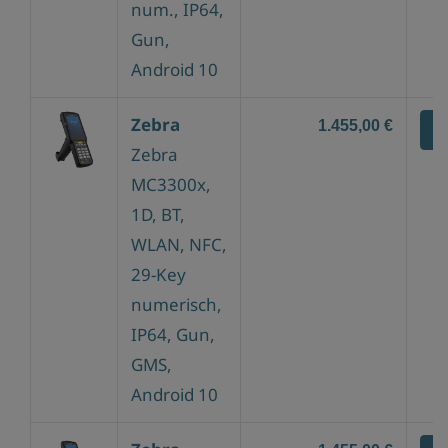
num., IP64,
Gun,
Android 10
Zebra
1.455,00 €
Z
Zebra
MC3300x,
1D, BT,
WLAN, NFC,
29-Key
numerisch,
IP64, Gun,
GMS,
Android 10