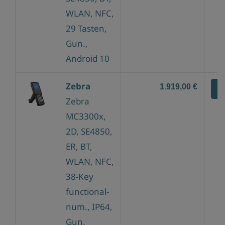
WLAN, NFC,
29 Tasten,
Gun.,
Android 10
Zebra
1.919,00 €
Z
Zebra
MC3300x,
2D, SE4850,
ER, BT,
WLAN, NFC,
38-Key
functional-
num., IP64,
Gun,