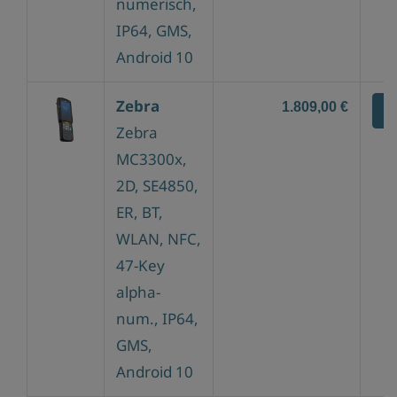
numerisch,
IP64, GMS,
Android 10
Zebra
1.809,00 €
Z
Zebra
MC3300x,
2D, SE4850,
ER, BT,
WLAN, NFC,
47-Key
alpha-
num., IP64,
GMS,
Android 10