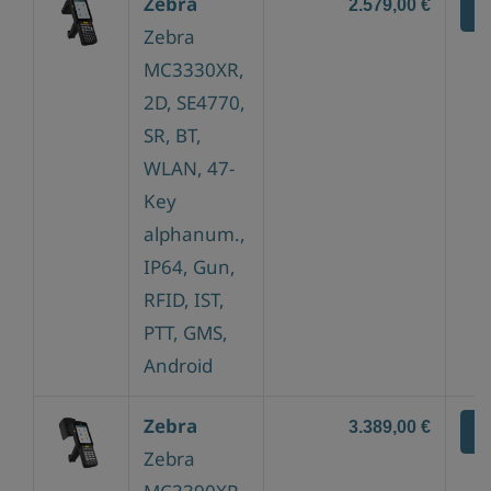
Zebra
2.579,00 €
Z
Zebra
MC3330XR,
2D, SE4770,
SR, BT,
WLAN, 47-
Key
alphanum.,
IP64, Gun,
RFID, IST,
PTT, GMS,
Android
Zebra
3.389,00 €
Z
Zebra