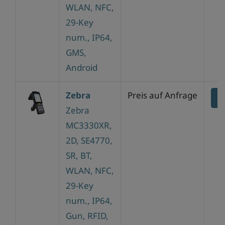
WLAN, NFC,
29-Key
num., IP64,
GMS,
Android
Zebra
Preis auf Anfrage
Z
Zebra
MC3330XR,
2D, SE4770,
SR, BT,
WLAN, NFC,
29-Key
num., IP64,
Gun, RFID,