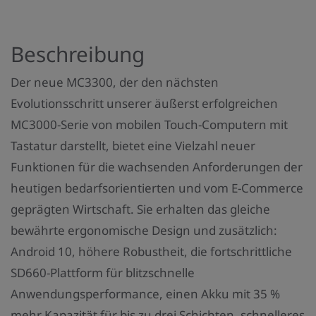
t
a
Beschreibung
n
z
Der neue MC3300, der den nächsten
a
Evolutionsschritt unserer äußerst erfolgreichen
h
MC3000-Serie von mobilen Touch-Computern mit
l
Tastatur darstellt, bietet eine Vielzahl neuer
:
Funktionen für die wachsenden Anforderungen der
heutigen bedarfsorientierten und vom E-Commerce
geprägten Wirtschaft. Sie erhalten das gleiche
bewährte ergonomische Design und zusätzlich:
Android 10, höhere Robustheit, die fortschrittliche
SD660-Plattform für blitzschnelle
Anwendungsperformance, einen Akku mit 35 %
mehr Kapazität für bis zu drei Schichten, schnelleres