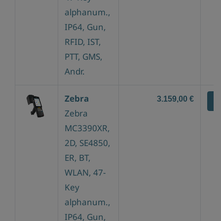
alphanum.,
IP64, Gun,
RFID, IST,
PTT, GMS,
Andr.
Zebra
3.159,00 €
Z
Zebra
MC3390XR,
2D, SE4850,
ER, BT,
WLAN, 47-
Key
alphanum.,
IP64, Gun,