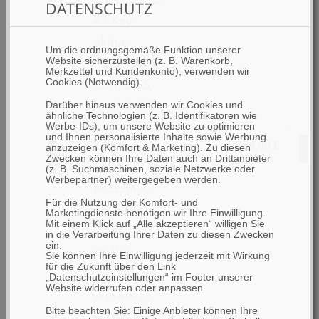
DATENSCHUTZ
47-Key
alpha-
Um die ordnungsgemäße Funktion unserer
num., IP64,
Website sicherzustellen (z. B. Warenkorb,
Merkzettel und Kundenkonto), verwenden wir
Gun, GMS,
Cookies (Notwendig).
Android 10
Darüber hinaus verwenden wir Cookies und
ähnliche Technologien (z. B. Identifikatoren wie
Werbe-IDs), um unsere Website zu optimieren
und Ihnen personalisierte Inhalte sowie Werbung
Zebra
1.369,00 €
Z
anzuzeigen (Komfort & Marketing). Zu diesen
Zwecken können Ihre Daten auch an Drittanbieter
Zebra
(z. B. Suchmaschinen, soziale Netzwerke oder
Werbepartner) weitergegeben werden.
MC3300x,
Für die Nutzung der Komfort- und
1D, SR, BT,
Marketingdienste benötigen wir Ihre Einwilligung.
Mit einem Klick auf „Alle akzeptieren“ willigen Sie
WLAN, NFC,
in die Verarbeitung Ihrer Daten zu diesen Zwecken
ein.
29-Key
Sie können Ihre Einwilligung jederzeit mit Wirkung
für die Zukunft über den Link
numerisch,
„Datenschutzeinstellungen“ im Footer unserer
Website widerrufen oder anpassen.
drehbarer
Bitte beachten Sie: Einige Anbieter können Ihre
Kopf, IP64,