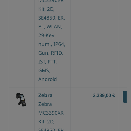
MC3390XR
Kit, 2D,
SE4850, ER,
BT, WLAN,
29-Key
num., IP64,
Gun, RFID,
IST, PTT,
GMS,
Android
Zebra
3.389,00 €
Z
Zebra
MC3390XR
Kit, 2D,
SE4850, ER,