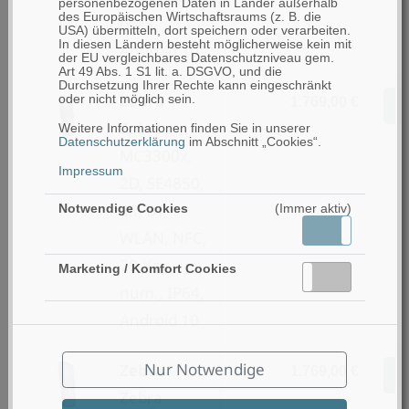
personenbezogenen Daten in Länder außerhalb
des Europäischen Wirtschaftsraums (z. B. die
GMS,
USA) übermitteln, dort speichern oder verarbeiten.
In diesen Ländern besteht möglicherweise kein mit
Android 10
der EU vergleichbares Datenschutzniveau gem.
Art 49 Abs. 1 S1 lit. a. DSGVO, und die
Durchsetzung Ihrer Rechte kann eingeschränkt
Zebra
oder nicht möglich sein.
1.769,00 €
Z
Zebra
Weitere Informationen finden Sie in unserer
Datenschutzerklärung
im Abschnitt „Cookies“.
MC3300x,
Impressum
2D, SE4850,
ER, BT,
Notwendige Cookies
(Immer aktiv)
Aktiv
Inaktiv
WLAN, NFC,
29-Key
Marketing / Komfort Cookies
Aktiv
Inaktiv
num., IP64,
Android 10
Nur Notwendige
Zebra
1.769,00 €
Z
Zebra