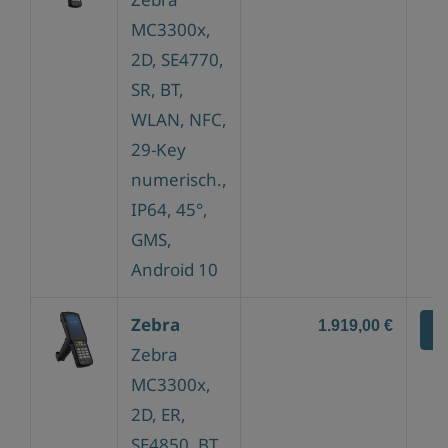
MC3300x,
2D, SE4770,
SR, BT,
WLAN, NFC,
29-Key
numerisch.,
IP64, 45°,
GMS,
Android 10
Zebra
1.919,00 €
Z
Zebra
MC3300x,
2D, ER,
SE4850, BT,