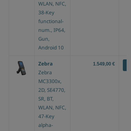
WLAN, NFC,
38-Key
functional-
num., IP64,
Gun,
Android 10
Zebra
1.549,00 €
Z
Zebra
MC3300x,
2D, SE4770,
SR, BT,
WLAN, NFC,
47-Key
alpha-