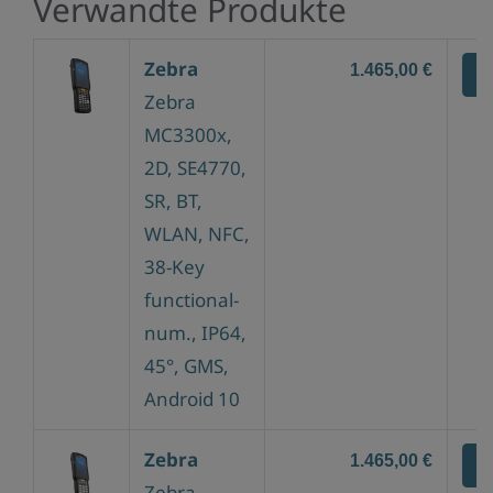
Verwandte Produkte
Zebra
1.465,00 €
Z
Zebra
MC3300x,
2D, SE4770,
SR, BT,
WLAN, NFC,
38-Key
functional-
num., IP64,
45°, GMS,
Android 10
Zebra
1.465,00 €
Z
Zebra