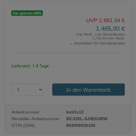
Sie sparen 49%
UVP 2.881,34 €
1.465,00 €
zzgl. MwSt., zzgl.
Versandkosten
1.743,35 € inkl. MwSt.
→ Anmelden für Händlerpreise
Lieferzeit: 1-3 Tage
P
r
o
Artikelnummer:
bmt3x12
d
Hersteller-Artikelnummer:
MC330L-SJ4EG4RW
u
GTIN (EAN):
663056036180
k