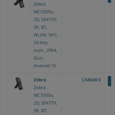
Zebra
MC3300x,
2D, SE4770,
SR, BT,
WLAN, NFC,
29-Key
num., IP64,
Gun,
Android 10
Zebra
1.549,00 €
Z
Zebra
MC3300x,
2D, SE4770,
SR, BT,