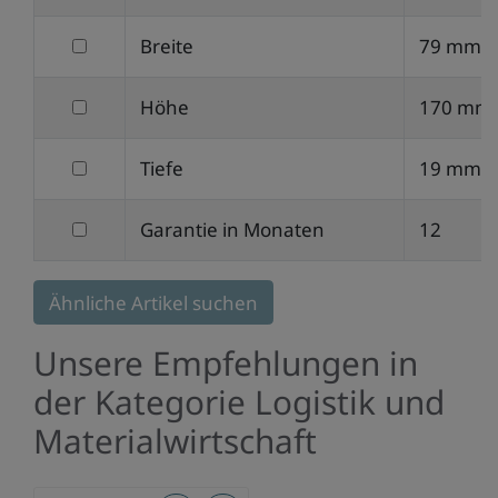
nach
filtern
Breite
79 mm
Gewicht
nach
filtern
Höhe
170 mm
Breite
nach
filtern
Tiefe
19 mm
Höhe
nach
filtern
Garantie in Monaten
12
Tiefe
nach
Garantie
Ähnliche Artikel suchen
in
Unsere Empfehlungen in
Monaten
der Kategorie Logistik und
Materialwirtschaft