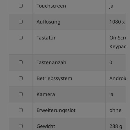
filtern
Touchscreen
ja
Display
nach
in
filtern
Auflösung
1080 x 2
Touchscreen
Zoll
nach
filtern
Tastatur
On-Scre
Auflösung
nach
Keypad
Tastatur
filtern
Tastenanzahl
0
nach
filtern
Betriebssystem
Android
Tastenanzahl
nach
filtern
Kamera
ja
Betriebssystem
nach
filtern
Erweiterungsslot
ohne
Kamera
nach
filtern
Gewicht
288 g
Erweiterungsslot