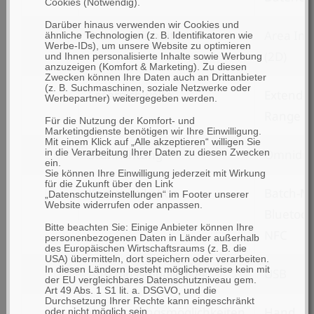
Cookies (Notwendig).
Darüber hinaus verwenden wir Cookies und
filtern
Scannereinheit
Area Im
ähnliche Technologien (z. B. Identifikatoren wie
Werbe-IDs), um unsere Website zu optimieren
nach
(2D)
und Ihnen personalisierte Inhalte sowie Werbung
anzuzeigen (Komfort & Marketing). Zu diesen
Scannereinheit
Zwecken können Ihre Daten auch an Drittanbieter
(z. B. Suchmaschinen, soziale Netzwerke oder
filtern
Lesereichweite
Extende
Werbepartner) weitergegeben werden.
nach
Range
Für die Nutzung der Komfort- und
Marketingdienste benötigen wir Ihre Einwilligung.
Lesereichweite
Mit einem Klick auf „Alle akzeptieren“ willigen Sie
filtern
Scanrichtung
Omnidire
in die Verarbeitung Ihrer Daten zu diesen Zwecken
ein.
nach
Sie können Ihre Einwilligung jederzeit mit Wirkung
für die Zukunft über den Link
filtern
Kommunikation
Batch-M
Scanrichtung
„Datenschutzeinstellungen“ im Footer unserer
Website widerrufen oder anpassen.
nach
Bluetooth
Bitte beachten Sie: Einige Anbieter können Ihre
Kommunikation
NFC
personenbezogenen Daten in Länder außerhalb
des Europäischen Wirtschaftsraums (z. B. die
USA) übermitteln, dort speichern oder verarbeiten.
In diesen Ländern besteht möglicherweise kein mit
filtern
Anschlussmöglichkeit
USB
der EU vergleichbares Datenschutzniveau gem.
Art 49 Abs. 1 S1 lit. a. DSGVO, und die
nach
Durchsetzung Ihrer Rechte kann eingeschränkt
filtern
Verwendungsmöglichkeiten
Hand
oder nicht möglich sein.