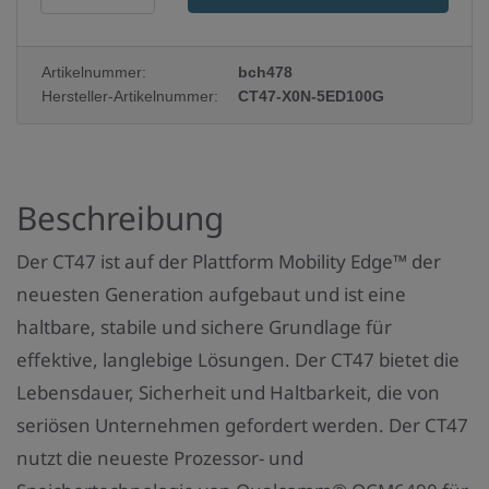
r
o
Artikelnummer:
bch478
d
Hersteller-Artikelnummer:
CT47-X0N-5ED100G
u
k
t
Beschreibung
a
n
Der CT47 ist auf der Plattform Mobility Edge™ der
z
neuesten Generation aufgebaut und ist eine
a
haltbare, stabile und sichere Grundlage für
h
effektive, langlebige Lösungen. Der CT47 bietet die
l
Lebensdauer, Sicherheit und Haltbarkeit, die von
:
seriösen Unternehmen gefordert werden. Der CT47
nutzt die neueste Prozessor- und