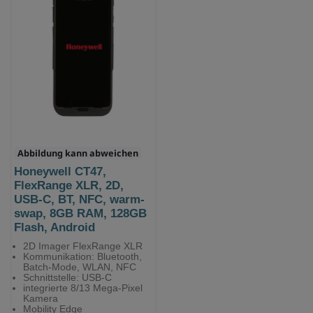
Abbildung kann abweichen
Honeywell CT47,
FlexRange XLR, 2D,
USB-C, BT, NFC, warm-
swap, 8GB RAM, 128GB
Flash, Android
2D Imager FlexRange XLR
Kommunikation: Bluetooth,
Batch-Mode, WLAN, NFC
Schnittstelle: USB-C
integrierte 8/13 Mega-Pixel
Kamera
Mobility Edge