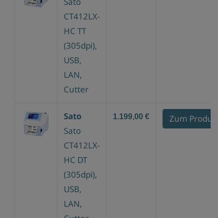
Sato
CT412LX-
HC TT
(305dpi),
USB,
LAN,
Cutter
Sato
1.199,00 €
Zum Produk
Sato
CT412LX-
HC DT
(305dpi),
USB,
LAN,