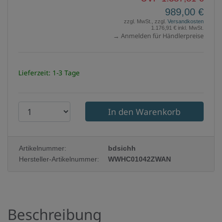
989,00 €
zzgl. MwSt., zzgl.
Versandkosten
1.176,91 € inkl. MwSt.
→ Anmelden für Händlerpreise
Lieferzeit: 1-3 Tage
P
r
o
Artikelnummer:
bdsichh
d
Hersteller-Artikelnummer:
WWHC01042ZWAN
u
k
t
Beschreibung
a