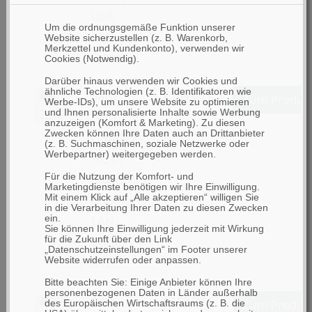
USB,
Um die ordnungsgemäße Funktion unserer
LAN,
Website sicherzustellen (z. B. Warenkorb,
Merkzettel und Kundenkonto), verwenden wir
Cutter
Cookies (Notwendig).
Darüber hinaus verwenden wir Cookies und
ähnliche Technologien (z. B. Identifikatoren wie
Sato
1.109,00 €
Zum Produk
Werbe-IDs), um unsere Website zu optimieren
und Ihnen personalisierte Inhalte sowie Werbung
Sato
anzuzeigen (Komfort & Marketing). Zu diesen
Zwecken können Ihre Daten auch an Drittanbieter
CT408LX-
(z. B. Suchmaschinen, soziale Netzwerke oder
Werbepartner) weitergegeben werden.
HC DT
(203dpi),
Für die Nutzung der Komfort- und
Marketingdienste benötigen wir Ihre Einwilligung.
USB,
Mit einem Klick auf „Alle akzeptieren“ willigen Sie
in die Verarbeitung Ihrer Daten zu diesen Zwecken
LAN,
ein.
Sie können Ihre Einwilligung jederzeit mit Wirkung
Cutter,
für die Zukunft über den Link
„Datenschutzeinstellungen“ im Footer unserer
RTC
Website widerrufen oder anpassen.
Bitte beachten Sie: Einige Anbieter können Ihre
personenbezogenen Daten in Länder außerhalb
Sato
1.159,00 €
Zum Produk
des Europäischen Wirtschaftsraums (z. B. die