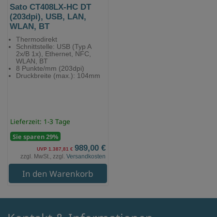
Sato CT408LX-HC DT
(203dpi), USB, LAN,
WLAN, BT
Thermodirekt
Schnittstelle: USB (Typ A
2x/B 1x), Ethernet, NFC,
WLAN, BT
8 Punkte/mm (203dpi)
Druckbreite (max.): 104mm
Lieferzeit: 1-3 Tage
Sie sparen 29%
989,00 €
UVP 1.387,81 €
zzgl. MwSt., zzgl.
Versandkosten
In den Warenkorb