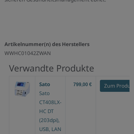
Artikelnummer(n) des Herstellers
WWHC01042ZWAN
Verwandte Produkte
Sato
799,00 €
Zum Produk
Sato
CT408LX-
HC DT
(203dpi),
USB, LAN