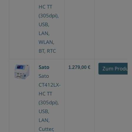
HC TT
(305dpi),
USB,
LAN,
WLAN,
BT, RTC
Sato
1.279,00 €
Zum Produk
Sato
CT412LX-
HC TT
(305dpi),
USB,
LAN,
Cutter,