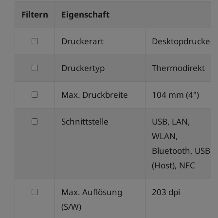
Filtern
Eigenschaft
filtern
Druckerart
Desktopdrucker
nach
filtern
Druckertyp
Thermodirekt
Druckerart
nach
filtern
Max. Druckbreite
104 mm (4")
Druckertyp
nach
filtern
Schnittstelle
USB, LAN,
Max.
nach
WLAN,
Druckbreite
Schnittstelle
Bluetooth, USB
(Host), NFC
filtern
Max. Auflösung
203 dpi
nach
(S/W)