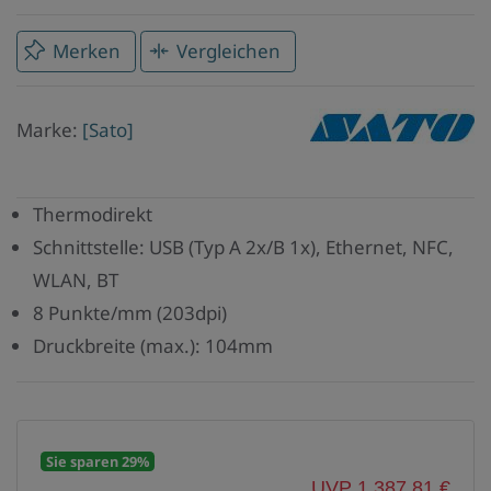
Merken
Vergleichen
Marke
Marke:
[Sato]
Sato
Thermodirekt
Schnittstelle: USB (Typ A 2x/B 1x), Ethernet, NFC,
WLAN, BT
8 Punkte/mm (203dpi)
Druckbreite (max.): 104mm
Sie sparen 29%
UVP 1.387,81 €