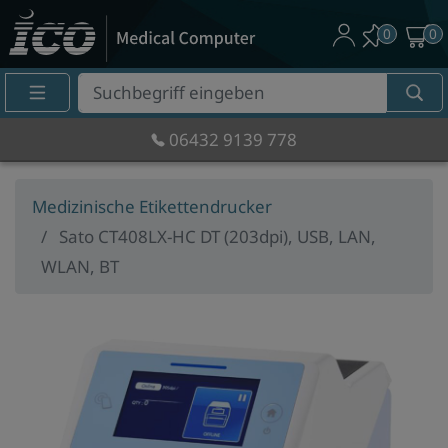
0
0
Suche
Eingabefeld
06432 9139 778
Medizinische Etikettendrucker
Sato CT408LX-HC DT (203dpi), USB, LAN,
WLAN, BT