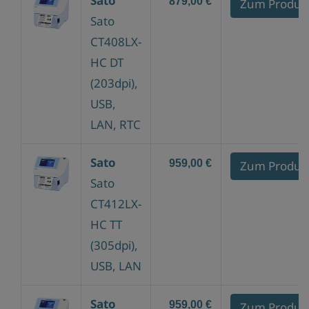
Sato
879,00 €
Zum Produk
Sato
CT408LX-
HC DT
(203dpi),
USB,
LAN, RTC
Sato
959,00 €
Zum Produk
Sato
CT412LX-
HC TT
(305dpi),
USB, LAN
Sato
959,00 €
Zum Produk