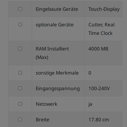
Max.
filtern
Eingebaute Geräte
Touch-Display
Auflösung
nach
(S/W)
filtern
optionale Geräte
Cutter, Real
Eingebaute
nach
Time Clock
Geräte
optionale
filtern
RAM Installiert
4000 MB
Geräte
nach
(Max)
RAM
filtern
sonstige Merkmale
0
Installiert
nach
(Max)
filtern
Eingangsspannung
100-240V
sonstige
nach
Merkmale
filtern
Netzwerk
ja
Eingangsspannung
nach
filtern
Breite
17.80 cm
Netzwerk