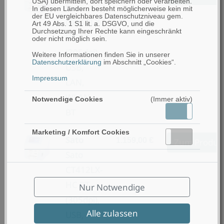
USA) übermitteln, dort speichern oder verarbeiten.
Sato
In diesen Ländern besteht möglicherweise kein mit
der EU vergleichbares Datenschutzniveau gem.
CT412LX-
Art 49 Abs. 1 S1 lit. a. DSGVO, und die
Durchsetzung Ihrer Rechte kann eingeschränkt
HC TT
oder nicht möglich sein.
(305dpi),
Weitere Informationen finden Sie in unserer
Datenschutzerklärung
im Abschnitt „Cookies“.
USB,
Impressum
LAN,
WLAN,
Notwendige Cookies
(Immer aktiv)
BT
Aktiv
Inaktiv
Marketing / Komfort Cookies
Aktiv
Inaktiv
Sato
1.159,00 €
Zum Produk
Sato
CT412LX-
HC DT
Nur Notwendige
(305dpi),
Alle zulassen
USB,