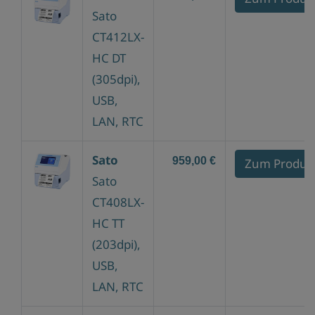
Sato
CT412LX-
HC DT
(305dpi),
USB,
LAN, RTC
Sato
959,00 €
Zum Produk
Sato
CT408LX-
HC TT
(203dpi),
USB,
LAN, RTC