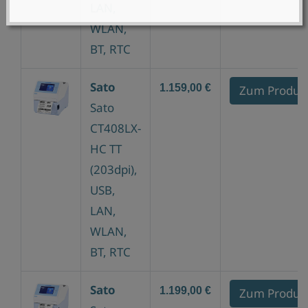
LAN,
WLAN,
BT, RTC
Sato
1.159,00 €
Zum Produk
Sato
CT408LX-
HC TT
(203dpi),
USB,
LAN,
WLAN,
BT, RTC
Sato
1.199,00 €
Zum Produk