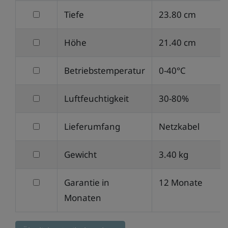
nach
filtern
Tiefe
23.80 cm
Breite
nach
filtern
Höhe
21.40 cm
Tiefe
nach
filtern
Betriebstemperatur
0-40°C
Höhe
nach
filtern
Luftfeuchtigkeit
30-80%
Betriebstemperatur
nach
filtern
Lieferumfang
Netzkabel
Luftfeuchtigkeit
nach
filtern
Gewicht
3.40 kg
Lieferumfang
nach
filtern
Garantie in
12 Monate
Gewicht
nach
Monaten
Garantie
in