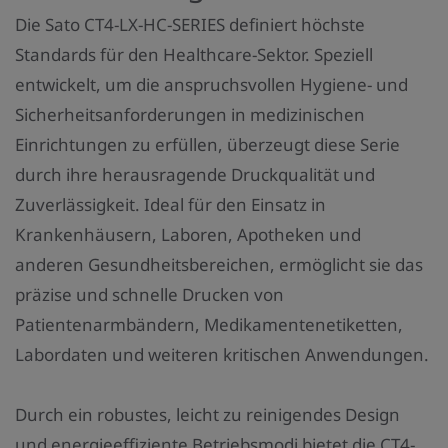
n
Die Sato CT4-LX-HC-SERIES definiert höchste
z
Standards für den Healthcare-Sektor. Speziell
a
entwickelt, um die anspruchsvollen Hygiene- und
h
Sicherheitsanforderungen in medizinischen
l
Einrichtungen zu erfüllen, überzeugt diese Serie
:
durch ihre herausragende Druckqualität und
Zuverlässigkeit. Ideal für den Einsatz in
Krankenhäusern, Laboren, Apotheken und
anderen Gesundheitsbereichen, ermöglicht sie das
präzise und schnelle Drucken von
Patientenarmbändern, Medikamentenetiketten,
Labordaten und weiteren kritischen Anwendungen.
Durch ein robustes, leicht zu reinigendes Design
und energieeffiziente Betriebsmodi bietet die CT4-