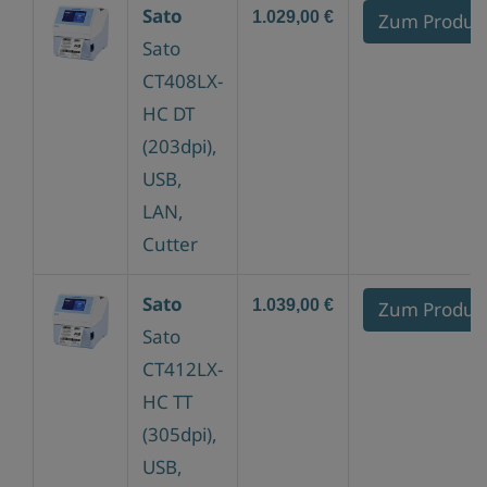
Sato
1.029,00 €
Zum Produk
Sato
CT408LX-
HC DT
(203dpi),
USB,
LAN,
Cutter
Sato
1.039,00 €
Zum Produk
Sato
CT412LX-
HC TT
(305dpi),
USB,