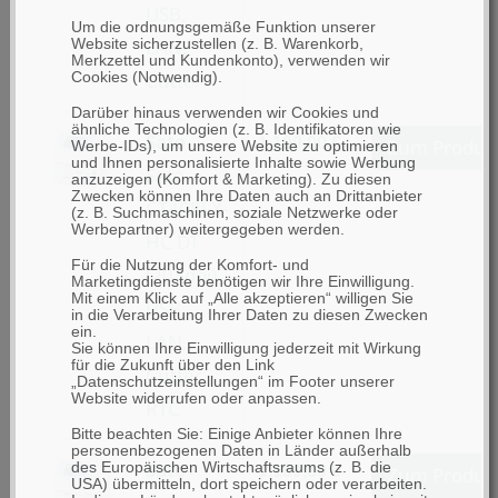
USB,
Um die ordnungsgemäße Funktion unserer
LAN,
Website sicherzustellen (z. B. Warenkorb,
Merkzettel und Kundenkonto), verwenden wir
Cutter
Cookies (Notwendig).
Darüber hinaus verwenden wir Cookies und
ähnliche Technologien (z. B. Identifikatoren wie
Sato
1.109,00 €
Zum Produk
Werbe-IDs), um unsere Website zu optimieren
und Ihnen personalisierte Inhalte sowie Werbung
Sato
anzuzeigen (Komfort & Marketing). Zu diesen
Zwecken können Ihre Daten auch an Drittanbieter
CT408LX-
(z. B. Suchmaschinen, soziale Netzwerke oder
Werbepartner) weitergegeben werden.
HC DT
Für die Nutzung der Komfort- und
(203dpi),
Marketingdienste benötigen wir Ihre Einwilligung.
Mit einem Klick auf „Alle akzeptieren“ willigen Sie
USB,
in die Verarbeitung Ihrer Daten zu diesen Zwecken
ein.
LAN,
Sie können Ihre Einwilligung jederzeit mit Wirkung
für die Zukunft über den Link
Cutter,
„Datenschutzeinstellungen“ im Footer unserer
Website widerrufen oder anpassen.
RTC
Bitte beachten Sie: Einige Anbieter können Ihre
personenbezogenen Daten in Länder außerhalb
Sato
des Europäischen Wirtschaftsraums (z. B. die
1.159,00 €
Zum Produk
USA) übermitteln, dort speichern oder verarbeiten.