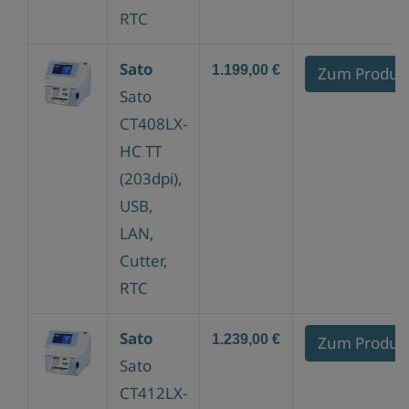
RTC
Sato
1.199,00 €
Zum Produk
Sato
CT408LX-
HC TT
(203dpi),
USB,
LAN,
Cutter,
RTC
Sato
1.239,00 €
Zum Produk
Sato
CT412LX-