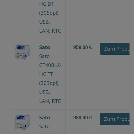
HC DT
(305dpi),
USB,
LAN, RTC
Sato
959,00 €
Zum Produk
Sato
CT408LX-
HC TT
(203dpi),
USB,
LAN, RTC
Sato
989,00 €
Zum Produk
Sato