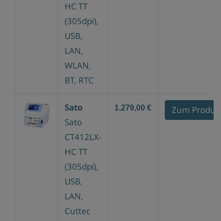
HC TT
(305dpi),
USB,
LAN,
WLAN,
BT, RTC
Sato
1.279,00 €
Zum Produk
Sato
CT412LX-
HC TT
(305dpi),
USB,
LAN,
Cutter,