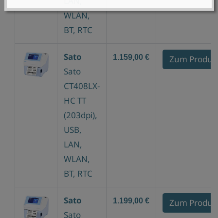
LAN,
WLAN,
BT, RTC
Sato
1.159,00 €
Zum Produk
Sato
CT408LX-
HC TT
(203dpi),
USB,
LAN,
WLAN,
BT, RTC
Sato
1.199,00 €
Zum Produk
Sato