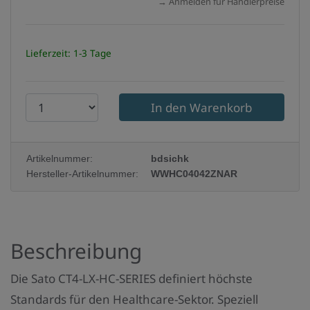
→ Anmelden für Händlerpreise
Lieferzeit: 1-3 Tage
P
r
o
Artikelnummer:
bdsichk
d
Hersteller-Artikelnummer:
WWHC04042ZNAR
u
k
t
Beschreibung
a
n
Die Sato CT4-LX-HC-SERIES definiert höchste
z
Standards für den Healthcare-Sektor. Speziell