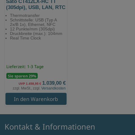
Sato CT412LX-HC TT
(305dpi), USB, LAN, RTC
Thermotransfer
Schnittstelle: USB (Typ A
2x/B 1x), Ethernet, NFC
12 Punkte/mm (305dpi)
Druckbreite (max.): 104mm
Real Time Clock
Lieferzeit: 1-3 Tage
Sie sparen 29%
1.039,00 €
UVP 1.458,95 €
zzgl. MwSt., zzgl.
Versandkosten
In den Warenkorb
Kontakt & Informationen