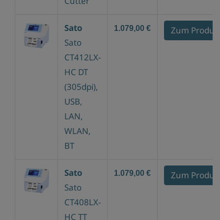
Cutter
Sato
1.079,00 €
Zum Produk
Sato
CT412LX-
HC DT
(305dpi),
USB,
LAN,
WLAN,
BT
Sato
1.079,00 €
Zum Produk
Sato
CT408LX-
HC TT