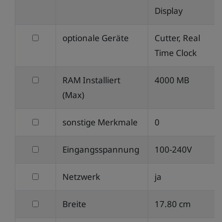
Eingebaute
Display
Geräte
filtern
optionale Geräte
Cutter, Real
nach
Time Clock
optionale
filtern
RAM Installiert
4000 MB
Geräte
nach
(Max)
RAM
filtern
sonstige Merkmale
0
Installiert
nach
(Max)
filtern
Eingangsspannung
100-240V
sonstige
nach
Merkmale
filtern
Netzwerk
ja
Eingangsspannung
nach
filtern
Breite
17.80 cm
Netzwerk
nach