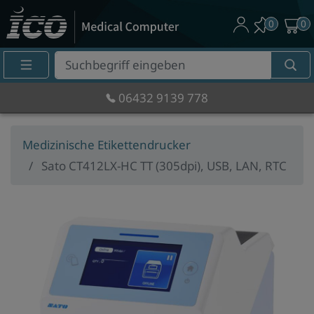
0
0
Suche
Eingabefeld
06432 9139 778
Medizinische Etikettendrucker
Sato CT412LX-HC TT (305dpi), USB, LAN, RTC