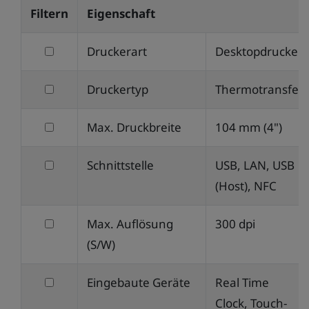
Filtern
Eigenschaft
filtern
Druckerart
Desktopdrucker
nach
filtern
Druckertyp
Thermotransfer
Druckerart
nach
filtern
Max. Druckbreite
104 mm (4")
Druckertyp
nach
filtern
Schnittstelle
USB, LAN, USB
Max.
nach
(Host), NFC
Druckbreite
Schnittstelle
filtern
Max. Auflösung
300 dpi
nach
(S/W)
Max.
filtern
Eingebaute Geräte
Real Time
Auflösung
nach
Clock, Touch-
(S/W)