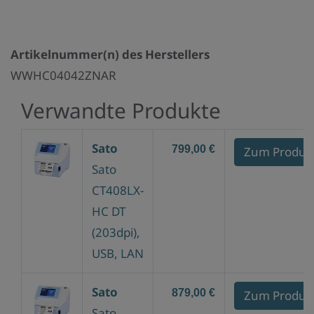
Artikelnummer(n) des Herstellers
WWHC04042ZNAR
Verwandte Produkte
Sato
799,00 €
Zum Produk
Sato
CT408LX-
HC DT
(203dpi),
USB, LAN
Sato
879,00 €
Zum Produk
Sato