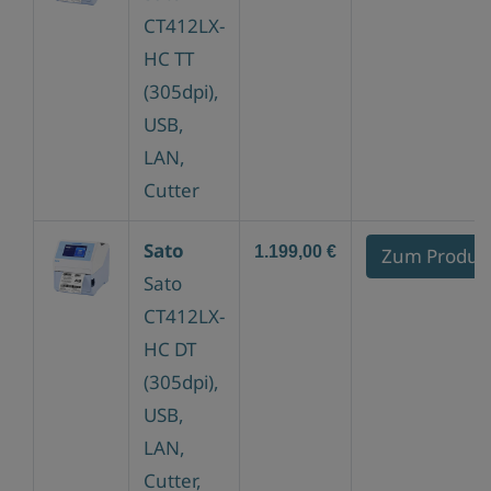
CT412LX-
HC TT
(305dpi),
USB,
LAN,
Cutter
Sato
1.199,00 €
Zum Produk
Sato
CT412LX-
HC DT
(305dpi),
USB,
LAN,
Cutter,