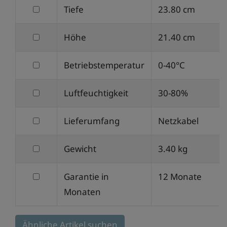
filtern
Tiefe
23.80 cm
Breite
nach
filtern
Höhe
21.40 cm
Tiefe
nach
filtern
Betriebstemperatur
0-40°C
Höhe
nach
filtern
Luftfeuchtigkeit
30-80%
Betriebstemperatur
nach
filtern
Lieferumfang
Netzkabel
Luftfeuchtigkeit
nach
filtern
Gewicht
3.40 kg
Lieferumfang
nach
filtern
Garantie in
12 Monate
Gewicht
nach
Monaten
Garantie
in
Ähnliche Artikel suchen