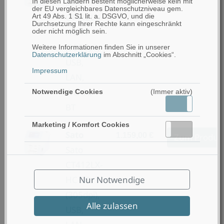
Sato
In diesen Ländern besteht möglicherweise kein mit
der EU vergleichbares Datenschutzniveau gem.
CT412LX-
Art 49 Abs. 1 S1 lit. a. DSGVO, und die
Durchsetzung Ihrer Rechte kann eingeschränkt
HC TT
oder nicht möglich sein.
(305dpi),
Weitere Informationen finden Sie in unserer
Datenschutzerklärung
im Abschnitt „Cookies“.
USB,
Impressum
LAN,
WLAN,
Notwendige Cookies
(Immer aktiv)
Aktiv
Inaktiv
BT
Marketing / Komfort Cookies
Aktiv
Inaktiv
Sato
1.159,00 €
Zum Produk
Sato
CT412LX-
Nur Notwendige
HC DT
(305dpi),
Alle zulassen
USB,